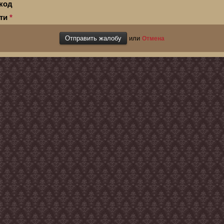
код
сти
*
или
Отмена