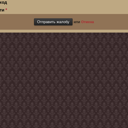
код
сти
*
или
Отмена