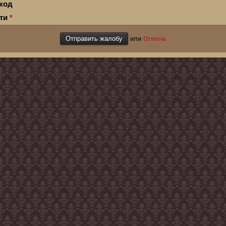
код
сти
*
или
Отмена