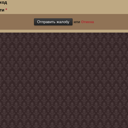
код
сти
*
или
Отмена