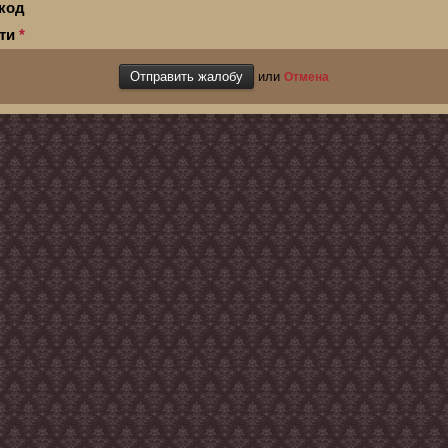
код
сти
*
или
Отмена