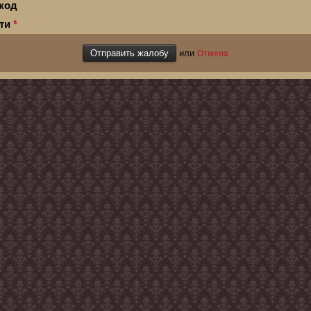
код
сти
*
или
Отмена