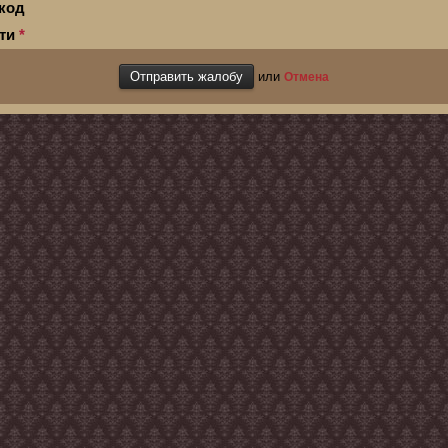
код
сти
*
или
Отмена