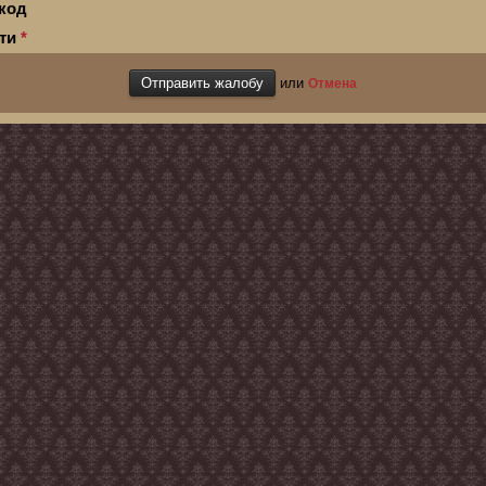
код
сти
*
или
Отмена