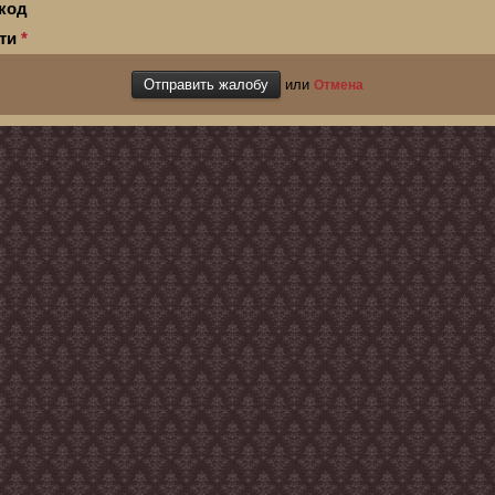
код
сти
*
или
Отмена