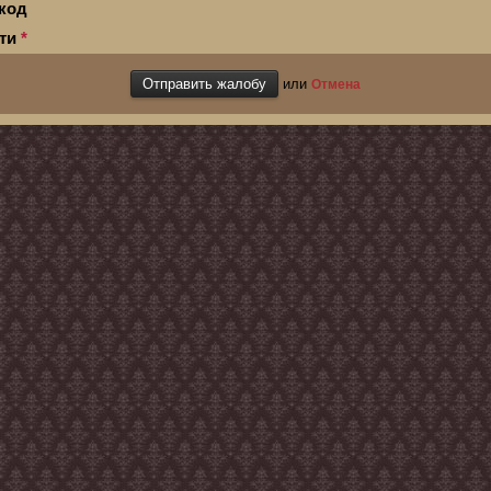
код
сти
*
или
Отмена