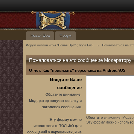
Новая Эра
Форум
Форум онлайн игры "Новая Эра" (Нюра Биз)
→
Пожаловаться на эт
Пожаловаться на это сообщение Модератору
Отчет:
Как "привязать" персонажа на Android/iOS
Введите Ваше
сообщение
Обратите внимание:
Модератор получит ссылку и
заголовок сообщения.
Обратите внимание: Модера
Эту форму можно
Эту форму можно использо
использовать ТОЛЬКО для
сообщений о нарушениях, и не