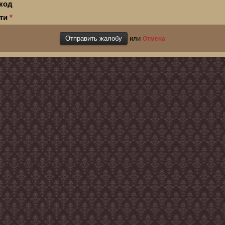
код
сти
*
или
Отмена