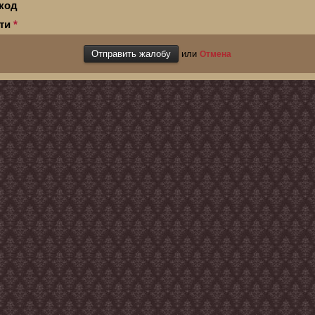
код
сти
*
или
Отмена