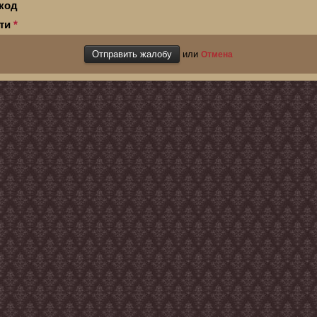
код
сти
*
или
Отмена