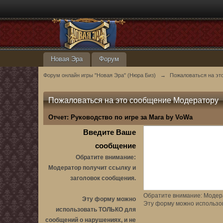
Новая Эра
Форум
Форум онлайн игры "Новая Эра" (Нюра Биз)
→
Пожаловаться на эт
Пожаловаться на это сообщение Модератору
Отчет:
Руководство по игре за Мага by VoWa
Введите Ваше
сообщение
Обратите внимание:
Модератор получит ссылку и
заголовок сообщения.
Обратите внимание: Модера
Эту форму можно
Эту форму можно использо
использовать ТОЛЬКО для
сообщений о нарушениях, и не