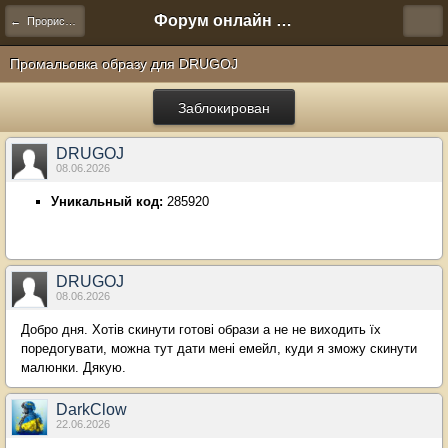
Форум онлайн игры "Новая Эра" (Нюра Биз)
← Прорисовка артефактов
Промальовка образу для DRUGOJ
Заблокирован
DRUGOJ
08.06.2026
Уникальный код:
285920
DRUGOJ
08.06.2026
Добро дня. Хотів скинути готові образи а не не виходить їх
поредогувати, можна тут дати мені емейл, куди я зможу скинути
малюнки. Дякую.
DarkClow
22.06.2026