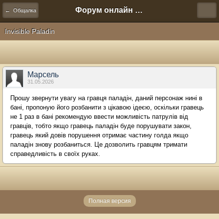
Форум онлайн игры "Новая Эра" (Нюра Биз)
← Общалка
Invisible Paladin
Марсель
31.05.2026
Прошу звернути увагу на гравця паладін, даний персонаж нині в
бані, пропоную його розбанити з цікавою ідеєю, оскільки гравець
не 1 раз в бані рекомендую ввести можливість патрулів від
гравців, тобто якщо гравець паладін буде порушувати закон,
гравець який довів порушення отримає частину голда якщо
паладін знову розбаниться. Це дозволить гравцям тримати
справедливість в своїх руках.
Полная версия