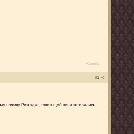
Жалоба
#2
ому ножику Разгадка, також щоб вони загорялись