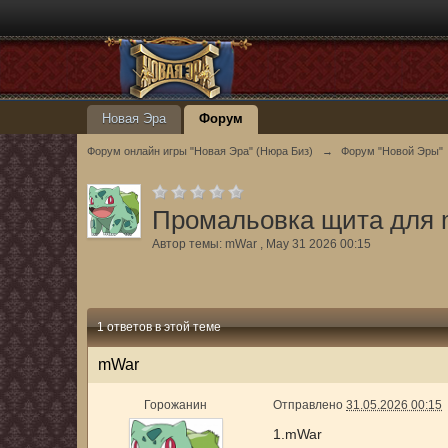
Новая Эра
Форум
Форум онлайн игры "Новая Эра" (Нюра Биз)
→
Форум "Новой Эры"
Промальовка щита для
Автор темы:
mWar
,
May 31 2026 00:15
1 ответов в этой теме
mWar
Горожанин
Отправлено
31.05.2026 00:15
1.mWar