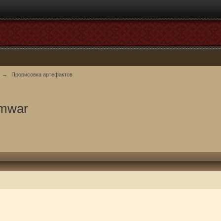
→
Прорисовка артефактов
 mwar