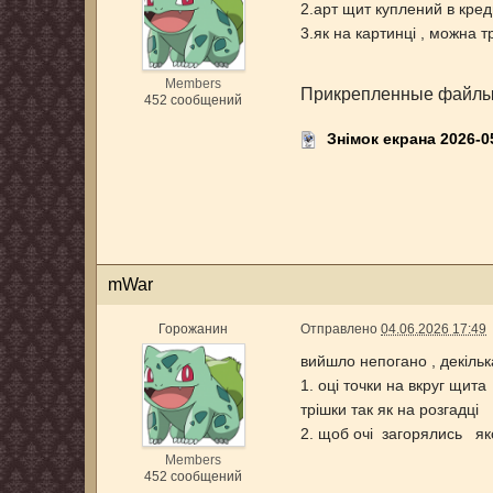
2.арт щит куплений в кред
3.як на картинці , можна 
Members
Прикрепленные файл
452 сообщений
Знімок екрана 2026-0
mWar
Горожанин
Отправлено
04.06.2026 17:49
вийшло непогано , декільк
1. оці точки на вкруг щит
трішки так як на розгадці
2. щоб очі загорялись як
Members
452 сообщений