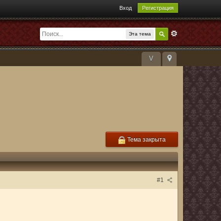
Вход
Регистрация
Эта тема
V
Тема закрыта
#1