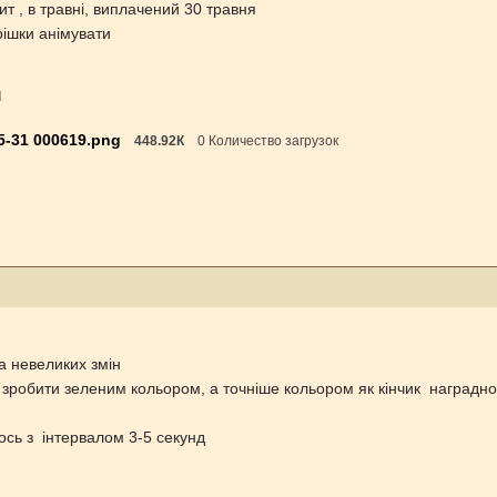
ит , в травні, виплачений 30 травня
трішки анімувати
ы
5-31 000619.png
448.92К
0 Количество загрузок
а невеликих змін
а зробити зеленим кольором, а точніше кольором як кінчик наградн
ось з інтервалом 3-5 секунд