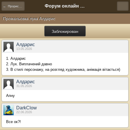
Форум онлайн игры "Новая Эра" (Нюра Биз)
← Прорисовка артефактов
Промальовка лука Алдарис
Заблокирован
Алдарис
13.05.2026
1. Алдарис
2. Лук. Виплачений давно
3. В стилі персонажу, на розгляд художника, анімація вітається)
Алдарис
31.05.2026
Апну
DarkClow
22.06.2026
Все ок?!