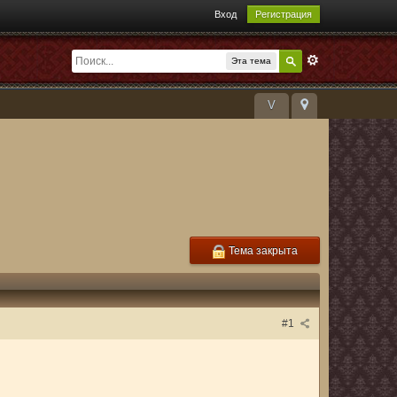
Вход
Регистрация
Эта тема
V
Тема закрыта
#1