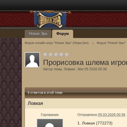
Новая Эра
Форум
Форум онлайн игры "Новая Эра" (Нюра Биз)
→
Форум "Новой Эры"
Прорисовка шлема игро
Автор темы:
Ловкая
,
Mar 05 2026 00:36
9 ответов в этой теме
Ловкая
Горожанин
Отправлено
05.03.2026 00:36
1. Ловкая (772273)