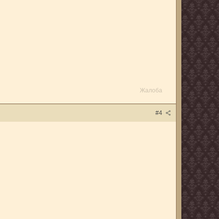
Жалоба
#4