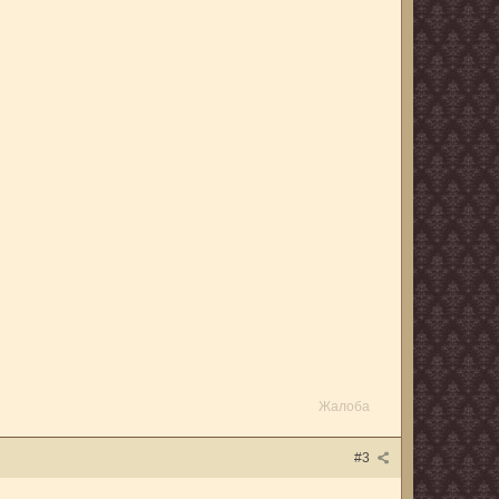
Жалоба
#3