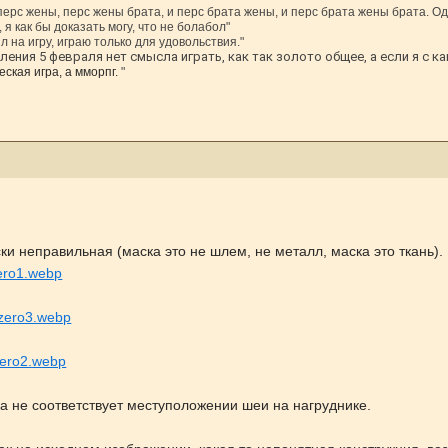
 перс жены, перс жены брата, и перс брата жены, и перс брата жены брата. Од
 я как бы доказать могу, что не болабол"
л на игру, играю только для удовольствия."
ения 5 февраля нет смысла играть, как так золото общее, а если я с ка
ская игра, а мморпг.
"
ки неправильная (маска это не шлем, не металл, маска это ткань).
zero1.webp
ubzero3.webp
bzero2.webp
 не соответствует местуположении шеи на нагруднике.