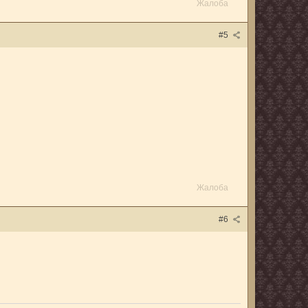
Жалоба
#5
Жалоба
#6