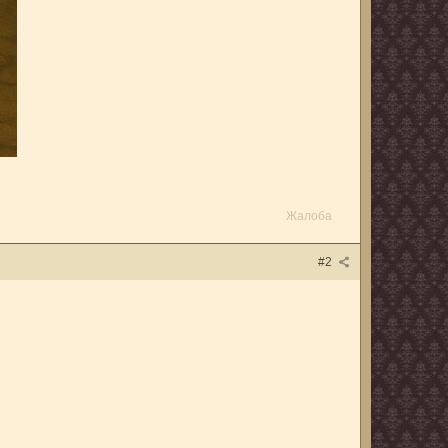
Жалоба
#2