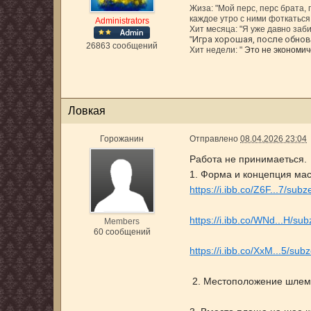
Жиза: "Мой перс, перс брата,
каждое утро с ними фоткаться,
Administrators
Хит месяца: "Я уже давно заби
Игра хорошая, после обновл
"
26863 сообщений
Хит недели: "
Это не экономиче
Ловкая
Горожанин
Отправлено
08.04.2026 23:04
Работа не принимаеться.
1. Форма и концепция мас
https://i.ibb.co/Z6F...7/sub
https://i.ibb.co/WNd...H/s
Members
60 сообщений
https://i.ibb.co/XxM...5/su
2. Местоположение шлема