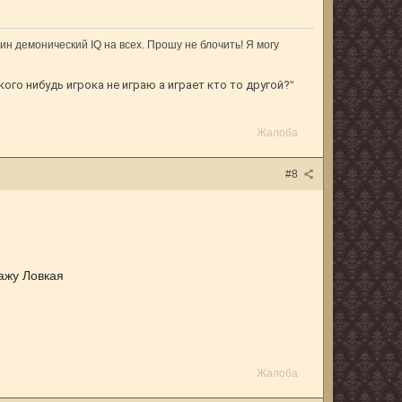
ин демонический IQ на всех. Прошу не блочить! Я могу
кого нибудь игрока не играю а играет кто то другой?
"
Жалоба
#8
ажу Ловкая
Жалоба