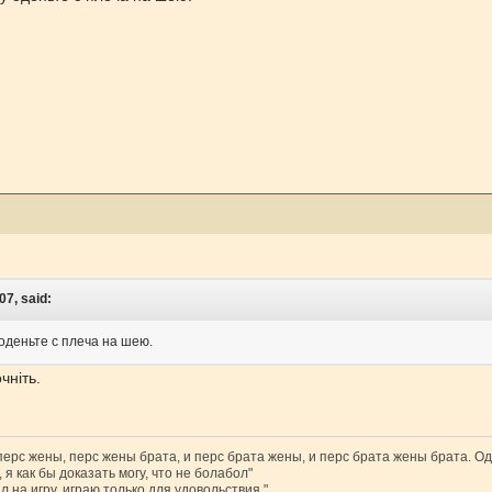
07, said:
оденьте с плеча на шею.
чніть.
 перс жены, перс жены брата, и перс брата жены, и перс брата жены брата. Од
 я как бы доказать могу, что не болабол"
л на игру, играю только для удовольствия."