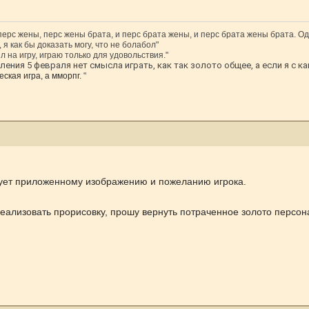
 перс жены, перс жены брата, и перс брата жены, и перс брата жены брата. Од
 я как бы доказать могу, что не болабол"
л на игру, играю только для удовольствия."
ения 5 февраля нет смысла играть, как так золото общее, а если я с ка
ская игра, а мморпг.
"
вует приложенному изображению и пожеланию игрока.
еализовать прорисовку, прошу вернуть потраченное золото персон