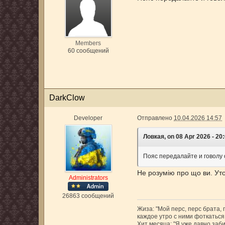
Members
60 сообщений
DarkClow
Developer
Отправлено
10.04.2026 14:57
Ловкая, on 08 Apr 2026 - 20:
Пояс передалайте и говолу 
Не розумію про що ви. Уто
Administrators
26863 сообщений
Жиза: "Мой перс, перс брата,
каждое утро с ними фоткаться,
Хит месяца: "Я уже давно заби