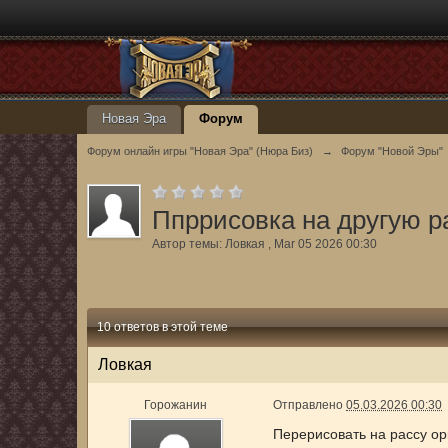
Новая Эра
Форум
Форум онлайн игры "Новая Эра" (Нюра Биз)
→
Форум "Новой Эры"
Ппррисовка на другую р
Автор темы:
Ловкая
,
Mar 05 2026 00:30
10 ответов в этой теме
Ловкая
Горожанин
Отправлено
05.03.2026 00:30
Перерисовать на рассу ор