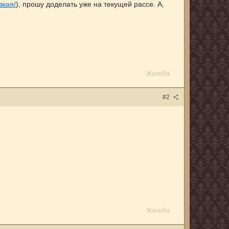
вкая/
), прошу доделать уже на текущей рассе. А,
Жалоба
#2
Жалоба