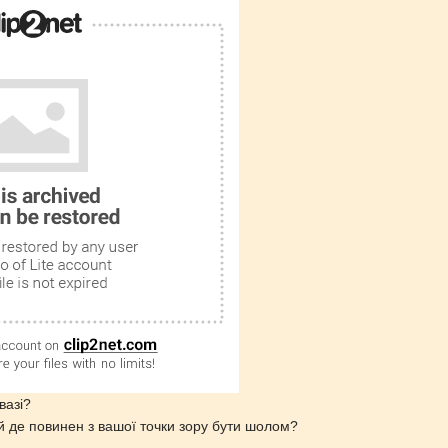
вазі?
й де повинен з вашої точки зору бути шолом?