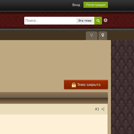
Вход
Регистрация
Эта тема
V
Тема закрыта
#1