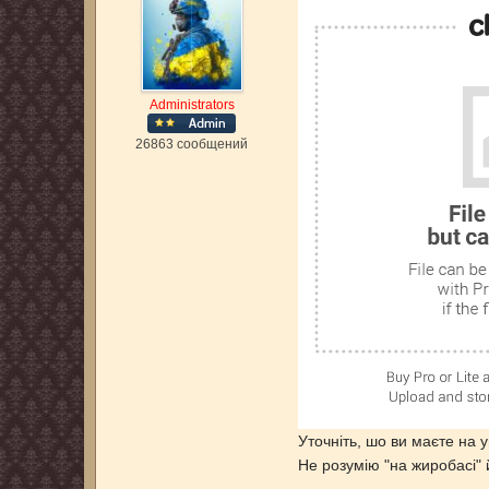
Administrators
26863 сообщений
Уточніть, шо ви маєте на у
Не розумію "на жиробасі" 