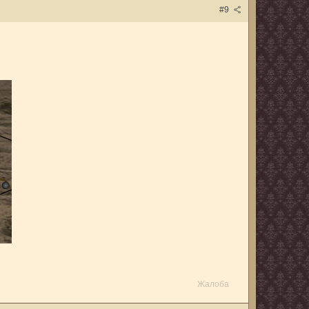
#9
Жалоба