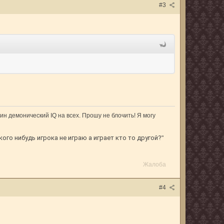
#3
ин демонический IQ на всех. Прошу не блочить! Я могу
кого нибудь игрока не играю а играет кто то другой?
"
Жалоба
#4