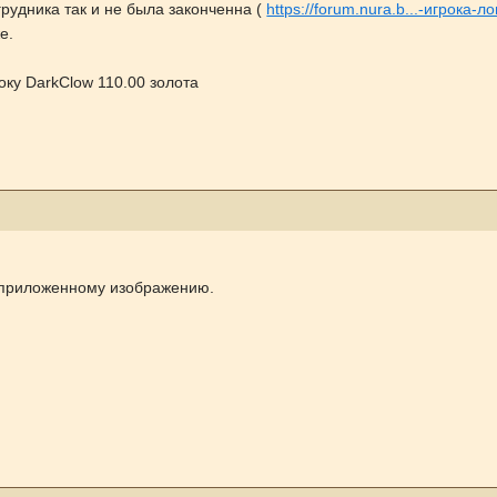
грудника так и не была законченна (
https://forum.nura.b...-игрока-ло
е.
оку DarkClow 110.00 золота
т приложенному изображению.