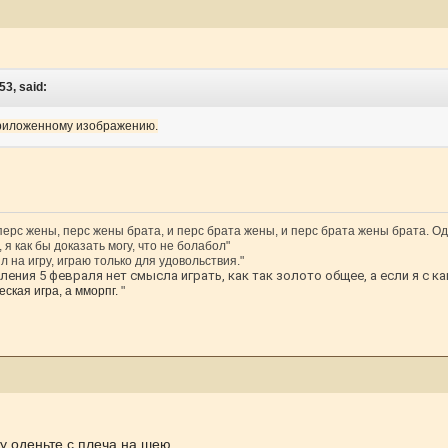
53, said:
приложенному изображению.
 перс жены, перс жены брата, и перс брата жены, и перс брата жены брата. Од
 я как бы доказать могу, что не болабол"
л на игру, играю только для удовольствия."
ения 5 февраля нет смысла играть, как так золото общее, а если я с ка
ская игра, а мморпг.
"
у оденьте с плеча на шею.