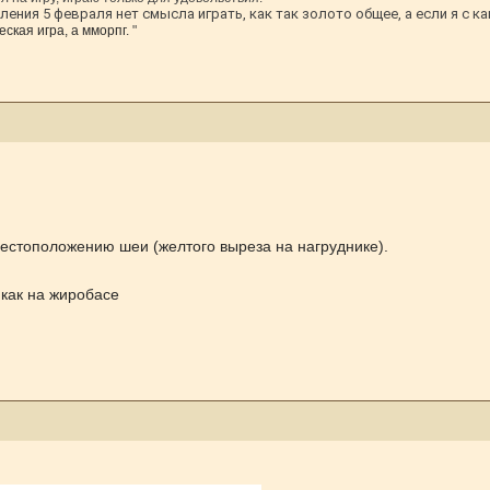
ения 5 февраля нет смысла играть, как так золото общее, а если я с ка
ская игра, а мморпг.
"
местоположению шеи (желтого выреза на нагруднике).
 как на жиробасе