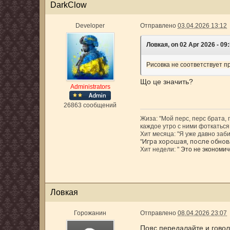
DarkClow
Developer
Отправлено
03.04.2026 13:12
Ловкая, on 02 Apr 2026 - 09:
Рисовка не соответствует 
Що це значить?
Administrators
26863 сообщений
Жиза: "Мой перс, перс брата,
каждое утро с ними фоткаться,
Хит месяца: "Я уже давно заби
Игра хорошая, после обновл
"
Хит недели: "
Это не экономиче
Ловкая
Горожанин
Отправлено
08.04.2026 23:07
Пояс передалайте и говол