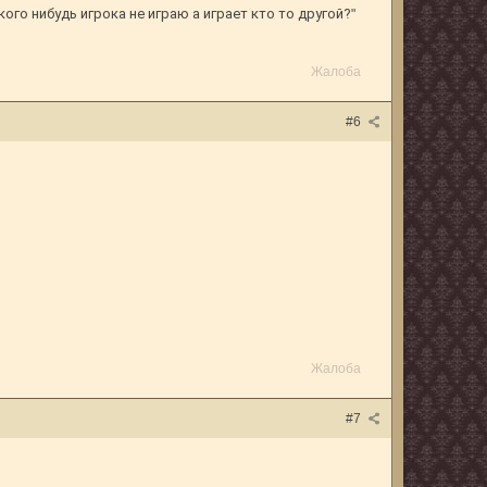
кого нибудь игрока не играю а играет кто то другой?
"
Жалоба
#6
Жалоба
#7