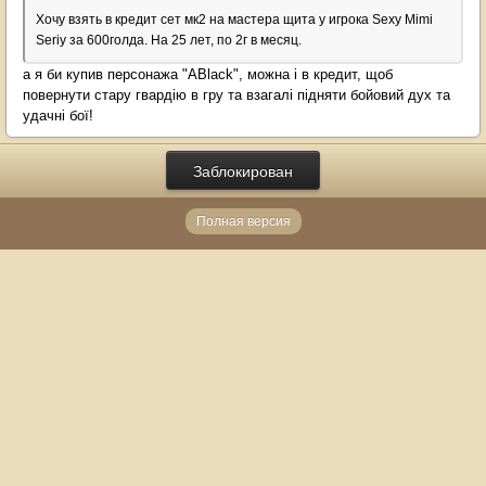
Хочу взять в кредит сет мк2 на мастера щита у игрока Sexy Mimi
Seriy за 600голда. На 25 лет, по 2г в месяц.
а я би купив персонажа "ABlack", можна і в кредит, щоб
повернути стару гвардію в гру та взагалі підняти бойовий дух та
удачні бої!
Заблокирован
Полная версия