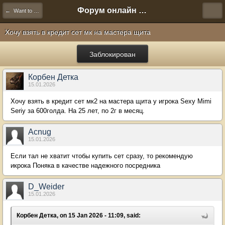
Форум онлайн игры "Новая Эра" (Нюра Биз)
← Want to Buy
Хочу взять в кредит сет мк на мастера щита
Заблокирован
Корбен Детка
15.01.2026
Хочу взять в кредит сет мк2 на мастера щита у игрока Sexy Mimi
Seriy за 600голда. На 25 лет, по 2г в месяц.
Acnug
15.01.2026
Если тал не хватит чтобы купить сет сразу, то рекомендую
икрока Поняка в качестве надежного посредника
D_Weider
15.01.2026
Корбен Детка, on 15 Jan 2026 - 11:09, said: