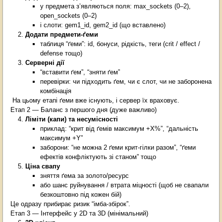
у предмета з’являються поля: max_sockets (0–2),
open_sockets (0–2)
і слоти: gem1_id, gem2_id (що вставлено)
Додати предмети-ґеми
таблиця “ґеми”: id, бонуси, рідкість, теги (crit / effect /
defense тощо)
Серверні дії
“вставити ґем”, “зняти ґем”
перевірки: чи підходить ґем, чи є слот, чи не заборонена
комбінація
На цьому етапі ґеми вже існують, і сервер їх враховує.
Етап 2 — Баланс з першого дня (дуже важливо)
Ліміти (капи) та несумісності
приклад: “крит від ґемів максимум +X%”, “дальність
максимум +Y”
заборони: “не можна 2 ґеми крит-гілки разом”, “ґеми
ефектів конфліктують зі станом” тощо
Ціна свапу
зняття ґема за золото/ресурс
або шанс руйнування / втрата міцності (щоб не свапали
безкоштовно під кожен бій)
Це одразу прибирає ризик “імба-збірок”.
Етап 3 — Інтерфейс у 2D та 3D (мінімальний)