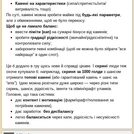
Камені на характеристики
(сила/спритність/інта/
витривалість тощо).
По суті, камені можна зробити майже під
будь-які параметри
,
але з обмеженнями, щоб не було перекосу.
Щоб це не ламало баланс:
ввести
ліміти (кап)
на сумарні бонуси від каменів;
зробити
градації рідкісності
(звичайні/рідкісні/епічні) та
контролювати силу;
заборонити певні комбінації (щоб не можна було зібрати “все
найкраще” в один слот).
Це б додало в гру щось нове й справді цікаве. І
скрині
люди теж
охоче купували б: наприклад,
скриня за 1000 голди
з шансом
отримати
топові камені
(або гарантований камінь + шанс на
“епік”). Ідею можна розігнати дуже широко — через різні типи
скринь, шанси, рідкісність, івенти та обмін/крафт уламків.
Головне, що така система:
дає
контент і мотивацію
(фарм/крафт/полювання за
потрібним каменем),
дає заработок
без дисбалансу
легко
баланситься
через капи, рідкісність і несумісності
каменів.