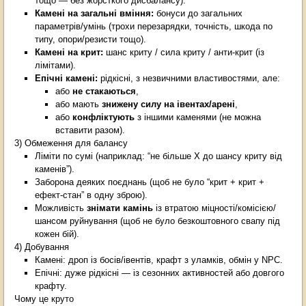
тощо — без жорсткого дисбалансу).
Камені на загальні вміння:
бонуси до загальних
параметрів/умінь (трохи перезарядки, точність, шкода по
типу, опори/резисти тощо).
Камені на крит:
шанс криту / сила криту / анти-крит (із
лімітами).
Епічні камені:
рідкісні, з незвичними властивостями, але:
або
не стакаються
,
або мають
знижену силу на івентах/арені
,
або
конфліктують
з іншими каменями (не можна
вставити разом).
3) Обмеження для балансу
Ліміти по сумі (наприклад: “не більше X до шансу криту від
каменів”).
Заборона деяких поєднань (щоб не було “крит + крит +
ефект-стан” в одну зброю).
Можливість
знімати камінь
із втратою міцності/комісією/
шансом руйнування (щоб не було безкоштовного свапу під
кожен бій).
4) Добування
Камені: дроп із босів/івентів, крафт з уламків, обмін у NPC.
Епічні: дуже рідкісні — із сезонних активностей або довгого
крафту.
Чому це круто