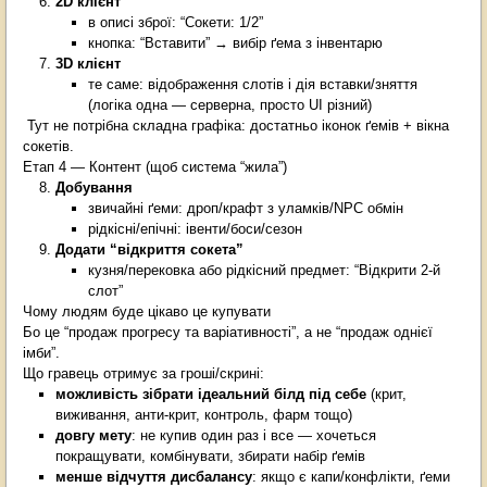
2D клієнт
в описі зброї: “Сокети: 1/2”
кнопка: “Вставити” → вибір ґема з інвентарю
3D клієнт
те саме: відображення слотів і дія вставки/зняття
(логіка одна — серверна, просто UI різний)
Тут не потрібна складна графіка: достатньо іконок ґемів + вікна
сокетів.
Етап 4 — Контент (щоб система “жила”)
Добування
звичайні ґеми: дроп/крафт з уламків/NPC обмін
рідкісні/епічні: івенти/боси/сезон
Додати “відкриття сокета”
кузня/перековка або рідкісний предмет: “Відкрити 2-й
слот”
Чому людям буде цікаво це купувати
Бо це “продаж прогресу та варіативності”, а не “продаж однієї
імби”.
Що гравець отримує за гроші/скрині:
можливість зібрати ідеальний білд під себе
(крит,
виживання, анти-крит, контроль, фарм тощо)
довгу мету
: не купив один раз і все — хочеться
покращувати, комбінувати, збирати набір ґемів
менше відчуття дисбалансу
: якщо є капи/конфлікти, ґеми