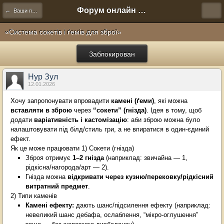
Форум онлайн игры "Новая Эра" (Нюра Биз)
← Ваши предложения
«Система сокетів і ґемів для зброї»
Заблокирован
Нур Зул
12.01.2026
Хочу запропонувати впровадити
камені (ґеми)
, які можна
вставляти в зброю
через
“сокети” (гнізда)
. Ідея в тому, щоб
додати
варіативність і кастомізацію
: аби зброю можна було
налаштовувати під білд/стиль гри, а не впиратися в один-єдиний
ефект.
Як це може працювати 1) Сокети (гнізда)
Зброя отримує
1–2 гнізда
(наприклад: звичайна — 1,
рідкісна/нагорода/арт — 2).
Гнізда можна
відкривати через кузню/перековку/рідкісний
витратний предмет
.
2) Типи каменів
Камені ефекту:
дають шанс/підсилення ефекту (наприклад:
невеликий шанс дебафа, ослаблення, “мікро-оглушення”