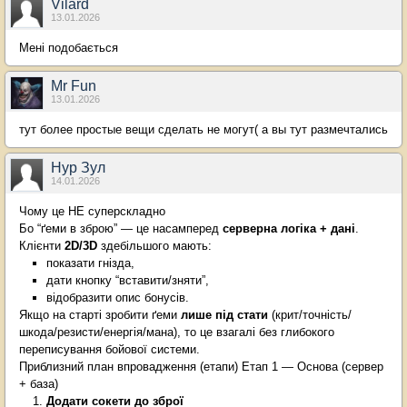
Vilard
13.01.2026
Мені подобається
Mr Fun
13.01.2026
тут более простые вещи сделать не могут( а вы тут размечтались
Нур Зул
14.01.2026
Чому це НЕ суперскладно
Бо “ґеми в зброю” — це насамперед
серверна логіка + дані
.
Клієнти
2D/3D
здебільшого мають:
показати гнізда,
дати кнопку “вставити/зняти”,
відобразити опис бонусів.
Якщо на старті зробити ґеми
лише під стати
(крит/точність/
шкода/резисти/енергія/мана), то це взагалі без глибокого
переписування бойової системи.
Приблизний план впровадження (етапи) Етап 1 — Основа (сервер
+ база)
Додати сокети до зброї