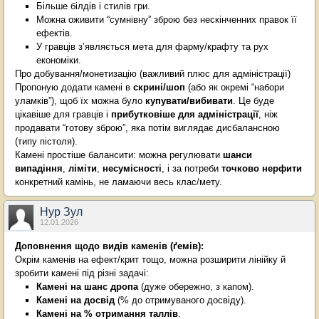
Більше білдів і стилів гри.
Можна оживити “сумнівну” зброю без нескінченних правок її
ефектів.
У гравців з’являється мета для фарму/крафту та рух
економіки.
Про добування/монетизацію (важливий плюс для адміністрації)
Пропоную додати камені в
скрині/шоп
(або як окремі “набори
уламків”), щоб їх можна було
купувати/вибивати
. Це буде
цікавіше для гравців і
прибутковіше для адміністрації
, ніж
продавати “готову зброю”, яка потім виглядає дисбалансною
(типу пістоля).
Камені простіше балансити: можна регулювати
шанси
випадіння
,
ліміти
,
несумісності
, і за потреби
точково нерфити
конкретний камінь, не ламаючи весь клас/мету.
Нур Зул
12.01.2026
Доповнення щодо видів каменів (ґемів):
Окрім каменів на ефект/крит тощо, можна розширити лінійку й
зробити камені під різні задачі:
Камені на шанс дропа
(дуже обережно, з капом).
Камені на досвід
(% до отримуваного досвіду).
Камені на % отримання таллів
.