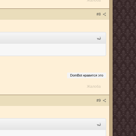
Жалоба
#8
DomBot нравится это
Жалоба
#9