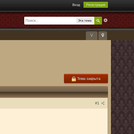
Вход
Регистрация
Эта тема
V
Тема закрыта
#1