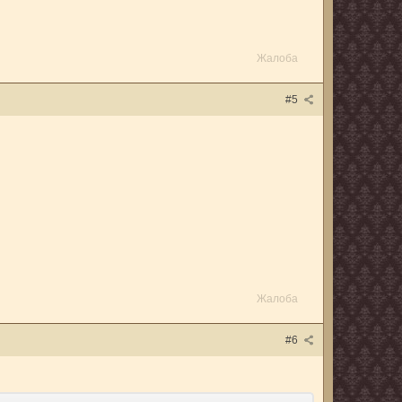
Жалоба
#5
Жалоба
#6