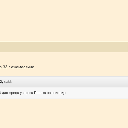
по 33 г ежемесячно
2, said:
К для жреца у игрока Поняка на пол года