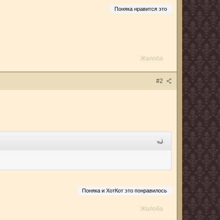
Поняка нравится это
Жалоба
#2
Поняка и ХотКот это понравилось
Жалоба