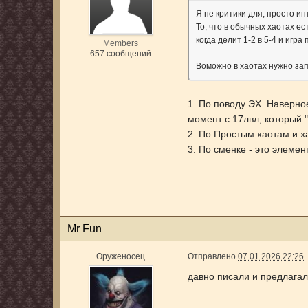
Я не критики для, просто и
То, что в обычных хаотах е
когда делит 1-2 в 5-4 и игр
Members
657 сообщений
Воможно в хаотах нужно за
1. По поводу ЭХ. Наверно
момент с 17лвл, который "
2. По Простым хаотам и х
3. По сменке - это элемен
Mr Fun
Оруженосец
Отправлено
07.01.2026 22:26
давно писали и предлагал