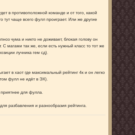
будет в противоположной команде и от того, какой
 то тут чаще всего фулл проиграет. Или же другие
пноз чума и никто не доживает, блокая голову он
. С магами так же, если есть нужный класс то тот же
позиции лучника гем сд).
гает в хаот где максимальный рейтинг 4к и он легко
этом фулл не идёт в ЭХ).
а приятнее для фулла.
, для разбавления и разнообразия рейтинга.