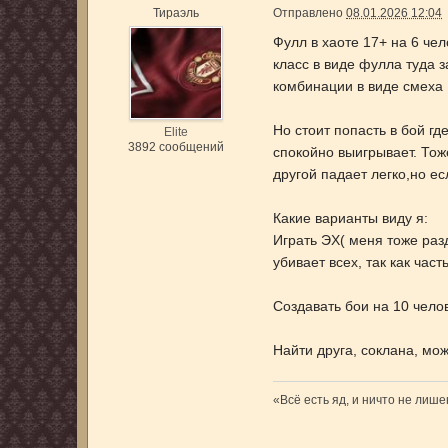
Тираэль
Отправлено
08.01.2026 12:04
Фулл в хаоте 17+ на 6 чел
класс в виде фулла туда з
комбинации в виде смеха ,
Но стоит попасть в бой гд
Elite
3892 сообщений
спокойно выигрывает. Тоже
другой падает легко,но ес
Какие варианты виду я:
Играть ЭХ( меня тоже разд
убивает всех, так как час
Создавать бои на 10 чело
Найти друга, соклана, мо
«Всё есть яд, и ничто не лиш