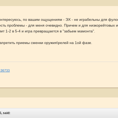
 интересуюсь, по вашим ощущениям - ЭХ - не играбельны для фуло
 есть проблемы - для меня очевидно. Причем и для низкорейтовых иг
ит 1-2 в 5-4 и игра превращается в "забьем мамонта".
запретить приемы сменки оружия\релей на 1ой фазе.
=436733
5, said: