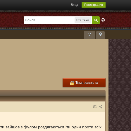
Вход
Регистрация
Эта тема
V
Тема закрыта
#1
и зайшов з фулом роздягаються іти один проти всіх