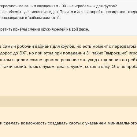
нтересуюсь, по вашим ощущениям - ЭХ - не играбельны для фулов?
сть проблемы - для меня очевидно. Причем и для низкорейтовых игроков - когд
а превращается в "забьем мамонта".
претить приемы сменки оружия\релей на 1ой фазе.
е самый робочий вариант для фулов, но есть момент с перехватом 
дорос до ЭХ", но при этом при попадании 3+ таких "выросших" игро
аотам в целом самое простое решение это уход от деления по рейт
т тактический. Блок с луком, джаг с луком, сетап в енку. Это не пр
и сделать возможность создавать хаоты с указанием минимального 