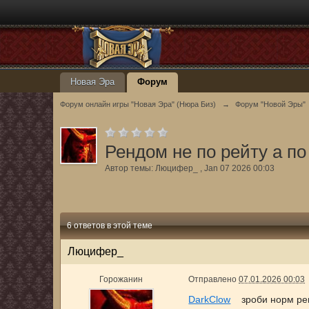
Новая Эра
Форум
Форум онлайн игры "Новая Эра" (Нюра Биз)
→
Форум "Новой Эры"
Рендом не по рейту а по
Автор темы:
Люцифер_
,
Jan 07 2026 00:03
6 ответов в этой теме
Люцифер_
Горожанин
Отправлено
07.01.2026 00:03
DarkClow
зроби норм рендо