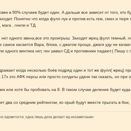
овек в 90% случаев будет один. А дальше все зависит от того, кто 
аходит. Понятно что когда фулл лук и против есть гем, смех и тюря
 мага , гнили и ТД.
е нет одного звена,все это проигрыш. Заходит жрец фулл темный, ги
 самое касается Вара, блока, с джагом проще, джаги уду не качают
ли одного винтика нет, ген шквал СД и противники падают.( Пишу с 
ражает когда несколько боёв подряд один и тот же фулл( жрец) пры
ть 17х это АФК персы или просто солдаты удачи так сказать, но при 
век или хотя бы пробовать на 8. В таком случае деление будет куд
жет два со средним рейтингом, ко орый будут вместе прыгать в бои
ено ядовитости, одна лишь доза делает яд незаметным»