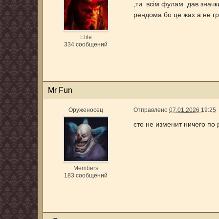
,ти всім фулам дав значк
рендома бо це жах а не г
Elite
334 сообщений
Mr Fun
Оруженосец
Отправлено
07.01.2026 19:25
єто не изменит ничего по 
Members
183 сообщений