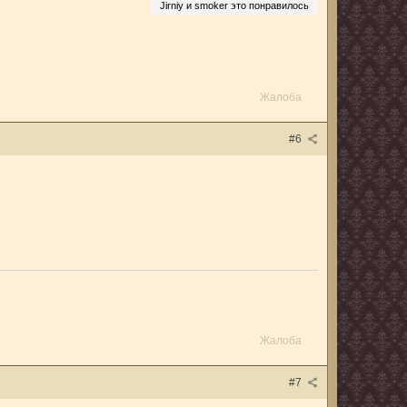
Jirniy и smoker это понравилось
Жалоба
#6
Жалоба
#7