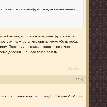
а их заходит пофрамить фулл, так и для высокорейтовых,
у моба-лука, который ложит даже фулов и есть
ков в эх получается что они не могут убить моба.
ингу. Проблему ты описал достаточно точно.
облема деления, не надо такое резать
Жалоба
#5
максимального порога по типу 8к-15к для 23-26 лвл