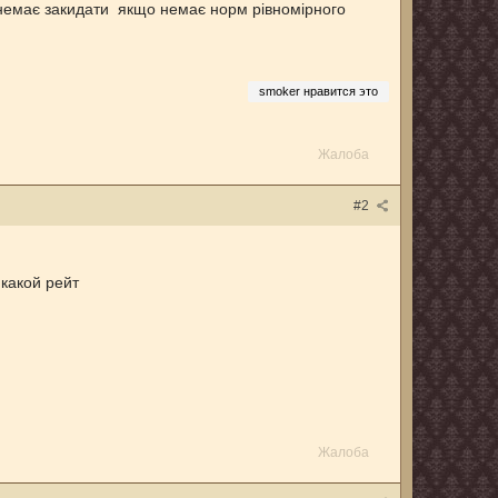
у немає закидати якщо немає норм рівномірного
smoker нравится это
Жалоба
#2
 какой рейт
Жалоба