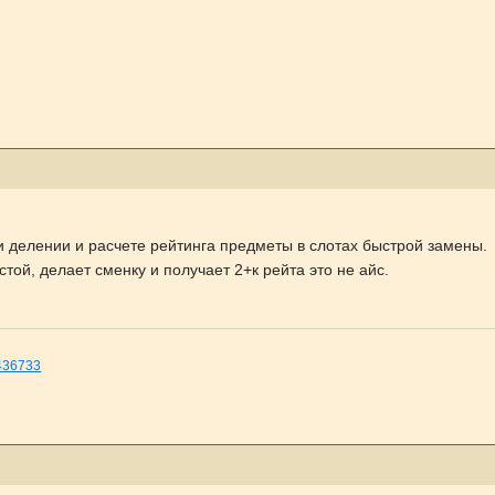
ри делении и расчете рейтинга предметы в слотах быстрой замены.
устой, делает сменку и получает 2+к рейта это не айс.
=436733