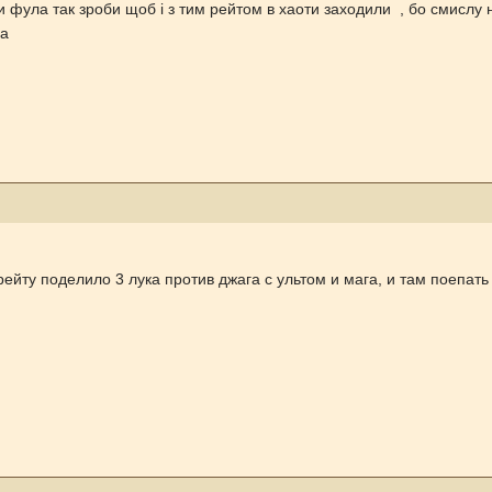
и фула так зроби щоб і з тим рейтом в хаоти заходили , бо смисл
ра
рейту поделило 3 лука против джага с ультом и мага, и там поепать