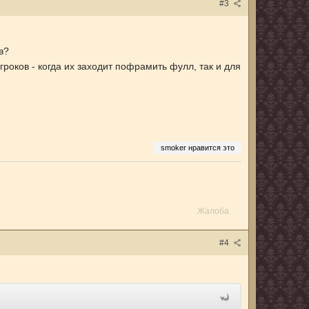
#3
в?
роков - когда их заходит пофрамить фулл, так и для
smoker нравится это
Жалоба
#4