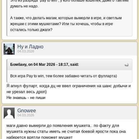
Это из разряда "pay to win", у кого больше кошелек, даже о тактике
думать не надо.
А также, что делать магам, которые вымерли в игре, и светлым
жрецам с этими мушкетами? Или ты хочешь, чтобы в игре
остались только джаги?
Ну и Ладно
04.03.2026
Бомбану, on 04 Mar 2026 - 18:17, said:
Вся игра Pay to win, тем более забавно читать от фулларта)
Я апнул фуларт, когда дц не ввел ограничения на шанс добычи и
не урезал весь дроп)
Не знаешь - не пиши
Gnowee
04.03.2026
маги давно вымерли до появления мушкета.. по факту для
мушкета нужны статы иметь не считая боевой ярости пока она
наберется врятли поможет мушкет