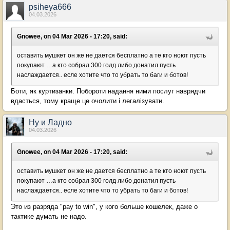
psiheya666
04.03.2026
Gnowee, on 04 Mar 2026 - 17:20, said:
оставить мушкет он же не дается бесплатно а те кто ноют пусть
покупают …а кто собрал 300 голд либо донатил пусть
наслаждается.. есле хотите что то убрать то баги и ботов!
Боти, як куртизанки. Побороти надання ними послуг наврядчи
вдасться, тому краще це очолити і легалізувати.
Ну и Ладно
04.03.2026
Gnowee, on 04 Mar 2026 - 17:20, said:
оставить мушкет он же не дается бесплатно а те кто ноют пусть
покупают …а кто собрал 300 голд либо донатил пусть
наслаждается.. есле хотите что то убрать то баги и ботов!
Это из разряда "pay to win", у кого больше кошелек, даже о
тактике думать не надо.