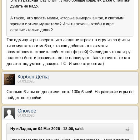
Это из разряда "pay to win", у кого больше кошелек, даже о тактике
думать не надо.
А также, что делать магам, которые вымерли в игре, и светлым
жрецам с этими мушкетами? Или ты хочешь, чтобы в игре
остались только джаги?
Так админу игры насрать что люди не играют в игру из за фигни
типо мушкетов и мобов, это как добавить в шахматы
возможносчть ставить себе много ферзей) Очевидно что на игру
положен болт и развивать ее не планируют. Так что пусть те кто
донатят подумают дважды. ПС. Я свое отдонатил)
Корбен Детка
04.03.2026
Сколько бы вы не донатили, хоть 100к бачей. На развитие игры не
пойдет не копейки
Gnowee
04.03.2026
Ну и Ладно, on 04 Mar 2026 - 18:00, said: