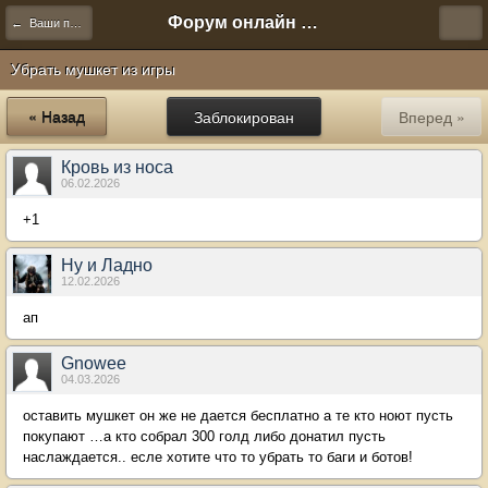
Форум онлайн игры "Новая Эра" (Нюра Биз)
← Ваши предложения
Убрать мушкет из игры
« Назад
Заблокирован
Вперед »
Кровь из носа
06.02.2026
+1
Ну и Ладно
12.02.2026
ап
Gnowee
04.03.2026
оставить мушкет он же не дается бесплатно а те кто ноют пусть
покупают …а кто собрал 300 голд либо донатил пусть
наслаждается.. есле хотите что то убрать то баги и ботов!