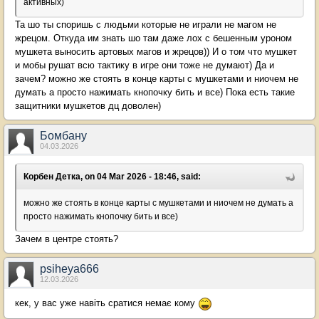
активных)
Та шо ты споришь с людьми которые не играли не магом не
жрецом. Откуда им знать шо там даже лох с бешенным уроном
мушкета выносить артовых магов и жрецов)) И о том что мушкет
и мобы рушат всю тактику в игре они тоже не думают) Да и
зачем? можно же стоять в конце карты с мушкетами и ниочем не
думать а просто нажимать кнопочку бить и все) Пока есть такие
защитники мушкетов дц доволен)
Бомбану
04.03.2026
Корбен Детка, on 04 Mar 2026 - 18:46, said:
можно же стоять в конце карты с мушкетами и ниочем не думать а
просто нажимать кнопочку бить и все)
Зачем в центре стоять?
psiheya666
12.03.2026
кек, у вас уже навіть сратися немає кому