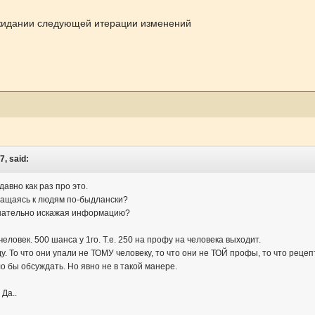
 ожидании следующей итерации изменений
7, said:
едавно как раз про это.
ращаясь к людям по-быдлански?
знательно искажая информацию?
человек. 500 шанса у 1го. Т.е. 250 на профу на человека выходит.
у. То что они упали не ТОМУ человеку, то что они не ТОЙ профы, то что рецеп
о бы обсуждать. Но явно не в такой манере.
 Да..