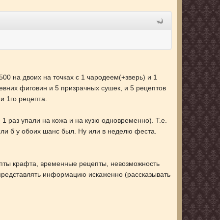
00 на двоих на точках с 1 чародеем(+зверь) и 1
евних фиговин и 5 призрачных сушек, и 5 рецептов
ни 1го рецепта.
1 раз упали на кожа и на кузю одновременно). Т.е.
сли б у обоих шанс был. Ну или в неделю феста.
цепты крафта, временные рецепты, невозможность
 представлять информацию искаженно (рассказывать