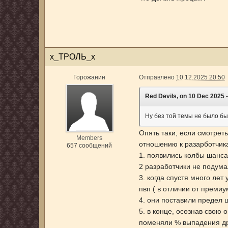
х_ТРОЛЬ_х
Горожанин
Отправлено
10.12.2025 20:50
Red Devils, on 10 Dec 2025 -
Ну без той темы не было бы
Опять таки, если смотреть
Members
отношению к разарботчик
657 сообщений
1. появились колбы шанс
2 разработчики не подумал
3. когда спустя много л
пвп ( в отличии от преми
4. они поставили предел 
5. в конце,
осознав
свою о
поменяли % выпадения д