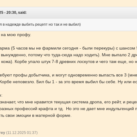
5 - 20:30, said:
 в надежде выбить рецепт но так и не выбил)
е на мою профу.
фарма (5 часов мы не фармили сегодня - были перекуры) с шансом 5
вынужденно, потому что туда-сюда надо ходить). Мне выпало 2 др
а кожа). Корбе упало штук 7-8 древних лоскутов и чего там еще, но 
ребуют профы добытчика, и могут одновременно выпасть все 3 (мне 
Корбе неповезло. Бил бы 1 - за это время выбил бы себе. Ну или е
е:
начает, что мне нравится текущая система дропа, его рейт, и ре
разных профессий крафта и тд. Но это не дает мне индульгенций
вать свои эмоции в матерной форме.
rey
(11.12.2025 01:37)