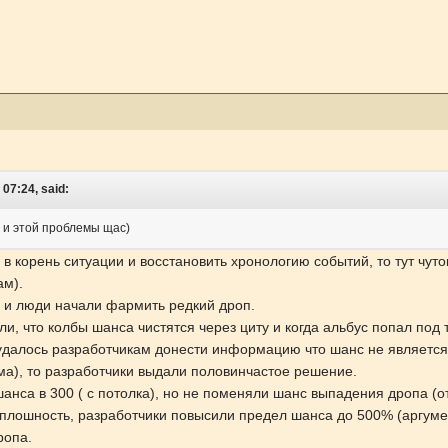
 07:24, said:
 и этой проблемы щас)
 в корень ситуации и восстановить хронологию событий, то тут чут
ам).
а и люди начали фармить редкий дроп.
и, что колбы шанса чистятся через циту и когда альбус попал под 
ет удалось разработчикам донести информацию что шанс не являе
ума), то разработчики выдали половинчастое решение.
шанса в 300 ( с потолка), но не поменяли шанс выпадения дропа (от
плошность, разработчики повысили предел шанса до 500% (аргумен
ропа.