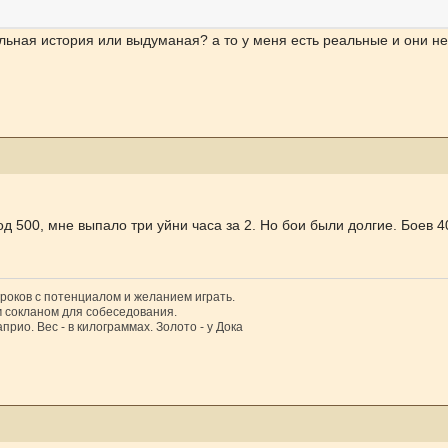
альная история или выдуманая? а то у меня есть реальные и они н
д 500, мне выпало три уйни часа за 2. Но бои были долгие. Боев 4
гроков с потенциалом и желанием играть.
 сокланом для собеседования.
прио. Вес - в килограммах. Золото - у Дока