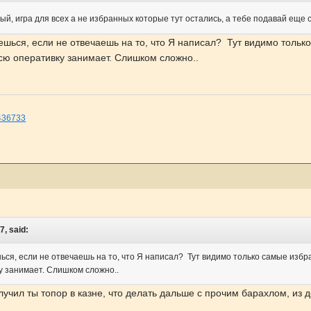
й, игра для всех а не избранных которые тут остались, а тебе подавай еще
ься, если не отвечаешь на то, что Я написал? Тут видимо только
сю оперативку занимает. Слишком сложно..
=436733
7, said:
я, если не отвечаешь на то, что Я написал? Тут видимо только самые избр
у занимает. Слишком сложно..
лучил ты топор в казне, что делать дальше с прочим барахлом, из до