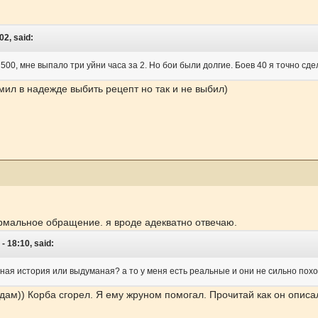
02, said:
500, мне выпало три уйни часа за 2. Но бои были долгие. Боев 40 я точно сд
ил в надежде выбить рецепт но так и не выбил)
ормальное обращение. я вроде адекватно отвечаю.
 18:10, said:
ьная история или выдуманая? а то у меня есть реальные и они не сильно пох
дам)) Корба сгорел. Я ему жруном помогал. Прочитай как он описал