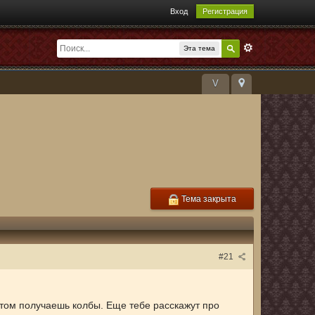
Вход
Регистрация
Эта тема
V
Тема закрыта
#21
отом получаешь колбы. Еще тебе расскажут про