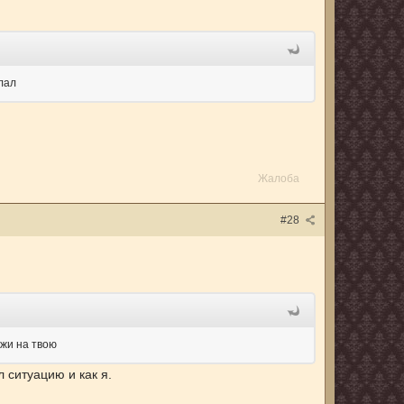
елал
Жалоба
#28
ожи на твою
 ситуацию и как я.