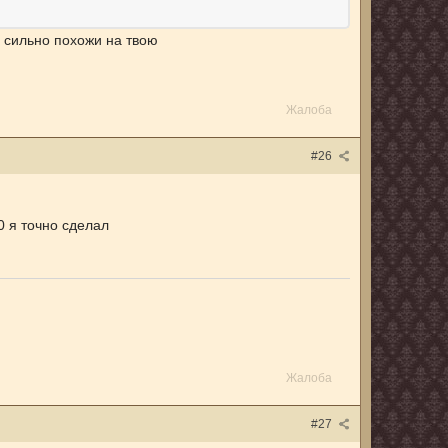
е сильно похожи на твою
Жалоба
#26
0 я точно сделал
Жалоба
#27