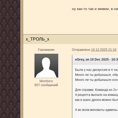
ну как-то так и живем, в
х_ТРОЛЬ_х
Горожанин
Отправлено
10.12.2025 21:10
eGrey, on 10 Dec 2025 - 10:3
Была у нас дискуссия в тг н
Много ли ты добьешься, об
Много ли ты добьешься со
Members
657 сообщений
Для справки. Команда из 2х 
4 рецепта выпало на команд
как и шанс дропа можно был
А во всем виноваты админы.