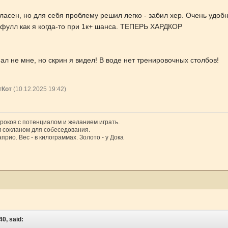
ласен, но для себя проблему решил легко - забил хер. Очень удобно
л фулл как я когда-то при 1к+ шанса. ТЕПЕРЬ ХАРДКОР
ал не мне, но скрин я видел! В воде нет тренировочных столбов!
тКот
(10.12.2025 19:42)
гроков с потенциалом и желанием играть.
 сокланом для собеседования.
прио. Вес - в килограммах. Золото - у Дока
40, said: