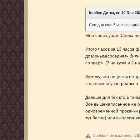
Корбен Детка, on 10 Dec 202
Сегодня еще 5 часов фармил
Мне снова упал. Снова н
Итого часов за 13 часов 
дозорным(соседняя- били 
со зверя (3 на кузю и 2 н
Замечу, что рецепты не т
в данном случае реально 
Дальше для тех кто в танк
Все вышенаписанное не оз
одновременной прокачки 
тут басни) или выплески
Сообщение изменено:
eG