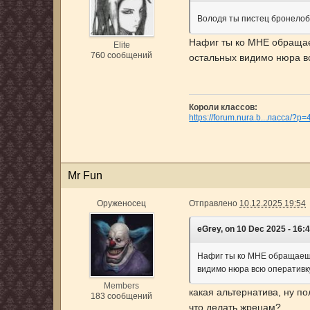
Володя ты пистец бронелобы
Нафиг ты ко МНЕ обращаеш
Elite
760 сообщений
остальных видимо нюра в
Короли классов:
https://forum.nura.b...ласса/?p
Mr Fun
Оруженосец
Отправлено
10.12.2025 19:54
eGrey, on 10 Dec 2025 - 16:4
Нафиг ты ко МНЕ обращаешьс
видимо нюра всю оперативк
Members
какая альтернатива, ну по
183 сообщений
что делать жрецам?