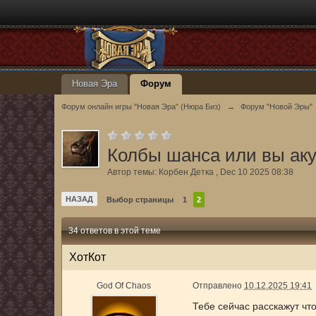
Новая Эра
Форум
Форум онлайн игры "Новая Эра" (Нюра Биз)
→
Форум "Новой Эры"
Колбы шанса или вы ак
Автор темы:
Корбен Детка
,
Dec 10 2025 08:38
НАЗАД
Выбор страницы
1
2
34 ответов в этой теме
ХотКот
God Of Chaos
Отправлено
10.12.2025 19:41
Тебе сейчас расскажут чт