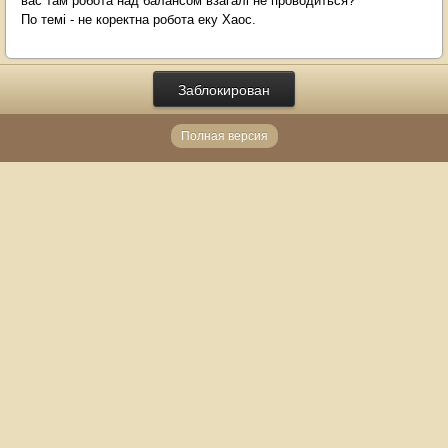
вас там робота над балансом взагалі не проводиться?
По темі - не коректна робота еку Хаос.
Заблокирован
Полная версия