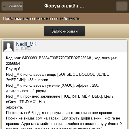
Форум онлайн игры "Новая Эра" (Нюра Биз)
← Геймплей
Проблеми магів і те як на все забивають
Заблокирован
Nedji_MK
14.11.2025
Код боя: 84D09831B3854F30B770F9FB02E236A8 , код локации:
2256854
Раунд 6
Nedji_MK использовал вещь [БОЛЬШОЕ БОЕВОЕ ЗЕЛЬЕ
ЭНЕРГИИ]: +38 энергии.
Nedji_MK использовал умение [ХАОС]: эффект: 250,
длительность: 1 раунд.
Nedji_MK произнес заклинание [ПОДНЯТЬ МЁРТВЫХ]. Цель
eGrey: [ТРИУМФ], Нет
эффекта.
Пофіксіть цей брєд, я не розумію чого так криво все працює.
Пронік не знімає зом на тарані. Еку жруть дофіга енки і ніфіга не
працює. Аура мага майже в тричі слабша за аналогічну у блока. У