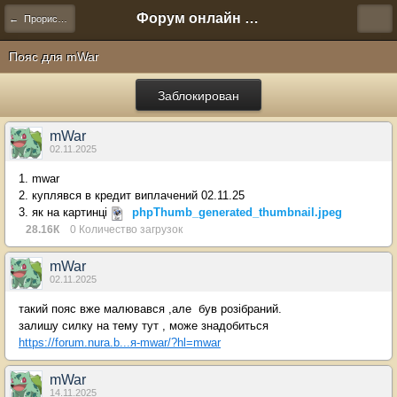
Форум онлайн игры "Новая Эра" (Нюра Биз)
← Прорисовка артефактов
Пояс для mWar
Заблокирован
mWar
02.11.2025
1. mwar
2. куплявся в кредит виплачений 02.11.25
3. як на картинці
phpThumb_generated_thumbnail.jpeg
28.16К
0 Количество загрузок
mWar
02.11.2025
такий пояс вже малювався ,але був розібраний.
залишу силку на тему тут , може знадобиться
https://forum.nura.b...я-mwar/?hl=mwar
mWar
14.11.2025