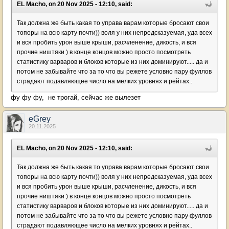
EL Macho, on 20 Nov 2025 - 12:10, said:
Так должна же быть какая то управа варам которые бросают свои
топоры на всю карту почти)) воля у них непредсказуемая, уда всех
и вся пробить урон выше крыши, расчленение, дикость, и вся
прочие ништяки ) в конце концов можно просто посмотреть
статистику варваров и блоков которые из них доминируют..... да и
потом не забывайте что за то что вы режете условно пару фуллов
страдают подавляющее число на мелких уровнях и рейтах..
фу фу фу, не трогай, сейчас же вылезет
eGrey
20.11.2025
EL Macho, on 20 Nov 2025 - 12:10, said:
Так должна же быть какая то управа варам которые бросают свои
топоры на всю карту почти)) воля у них непредсказуемая, уда всех
и вся пробить урон выше крыши, расчленение, дикость, и вся
прочие ништяки ) в конце концов можно просто посмотреть
статистику варваров и блоков которые из них доминируют..... да и
потом не забывайте что за то что вы режете условно пару фуллов
страдают подавляющее число на мелких уровнях и рейтах..