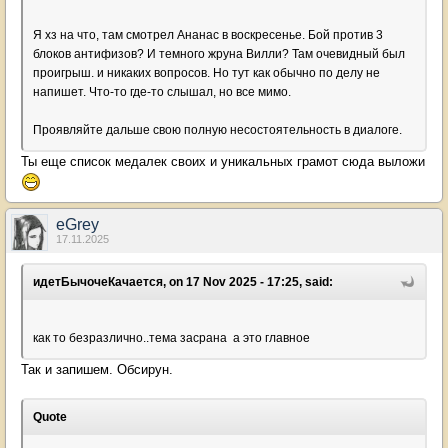
Я хз на что, там смотрел Ананас в воскресенье. Бой против 3
блоков антифизов? И темного жруна Вилли? Там очевидный был
проигрыш. и никаких вопросов. Но тут как обычно по делу не
напишет. Что-то где-то слышал, но все мимо.
Проявляйте дальше свою полную несостоятельность в диалоге.
Ты еще список медалек своих и уникальных грамот сюда выложи
eGrey
17.11.2025
идетБычочеКачается, on 17 Nov 2025 - 17:25, said:
как то безразлично..тема засрана а это главное
Так и запишем. Обсирун.
Quote