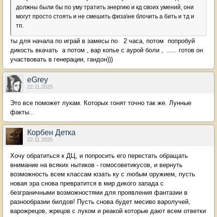
должны были бы по уму тратить энергию и кд своих умений, они
могут просто стоять и не смешить физа\не блочить а бить и тд и
тп.
ты для начала по играй в замесы по 2 часа, потом попробуй
дикость вкачать а потом , вар копье с аурой боли , ..... готов он
участвовать в генерации, гандон)))
eGrey
22.11.2025
Это все поможет лукам. Которых гонят точно так же. Лунные
факты..
Корбен Детка
22.11.2025
Хочу обратиться к ДЦ, и попросить его перестать обращать
внимание на всяких нытиков - гомосоветикусов, и вернуть
возможность всем классам юзать ку с любым оружием, пусть
новая эра снова превратится в мир дикого запада с
безграничными возможностями для проявления фантазии в
разнообразии билдов! Пусть снова будет месиво варолучей,
варожрецов, жрецов с луком и реакой которые дают всем ответки