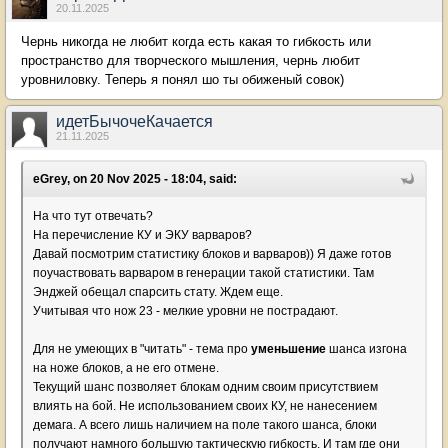
20.11.2025
Чернь никогда не любит когда есть какая то гибкость или
пространство для творческого мышления, чернь любит
уровниловку. Теперь я понял шо ты обиженый совок)
идетБычочеКачается
21.11.2025
eGrey, on 20 Nov 2025 - 18:04, said:
На что тут отвечать?
На перечисление КУ и ЭКУ варваров?
Давай посмотрим статистику блоков и варваров)) Я даже готов
поучаствовать варваром в генерации такой статистики. Там
Энджей обещал спарсить стату. Ждем еще.
Учитывая что нож 23 - мелкие уровни не пострадают.
Для не умеющих в "читать" - тема про
уменьшение
шанса изгона
на ноже блоков, а не его отмене.
Текущий шанс позволяет блокам одним своим присутствием
влиять на бой. Не использованием своих КУ, не нанесением
демага. А всего лишь наличием на поле такого шанса, блоки
получают намного большую тактическую гибкость. И там где они