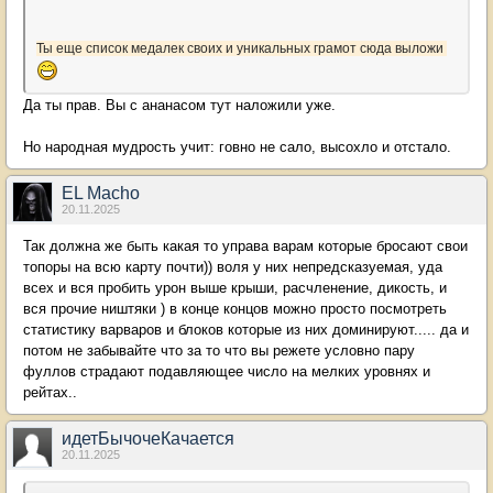
Ты еще список медалек своих и уникальных грамот сюда выложи
Да ты прав. Вы с ананасом тут наложили уже.
Но народная мудрость учит: говно не сало, высохло и отстало.
EL Macho
20.11.2025
Так должна же быть какая то управа варам которые бросают свои
топоры на всю карту почти)) воля у них непредсказуемая, уда
всех и вся пробить урон выше крыши, расчленение, дикость, и
вся прочие ништяки ) в конце концов можно просто посмотреть
статистику варваров и блоков которые из них доминируют..... да и
потом не забывайте что за то что вы режете условно пару
фуллов страдают подавляющее число на мелких уровнях и
рейтах..
идетБычочеКачается
20.11.2025