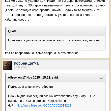
как же сука не удобно да? Надо что бы вары побеждали а блоки
звездой яд по 300 урона навешивали, вот это я понимаю турнир
,Грею не заходит игра против блоков , надо что то менять и ты
только вякни что не предлогаешь убрать эфект а типа его
сбалансировать,
Quote
Проявляйте дальше свою полную несостоятельность в диалоге.
как то безразлично..тема засрана а это главное
Корбен Детка
17.11.2025
eGrey, on 17 Nov 2025 - 15:12, said:
Примеры в студию пустобрехи)
Оно и видно. Последний раз мы встречались в субботу. Ты не
смешил и отдал своего светлого жруна и
бой.
https://nura.biz/eve...CCC6AC062514218