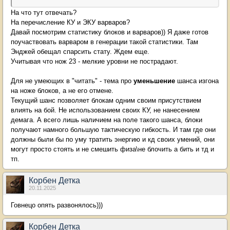
На что тут отвечать?
На перечисление КУ и ЭКУ варваров?
Давай посмотрим статистику блоков и варваров)) Я даже готов
поучаствовать варваром в генерации такой статистики. Там
Энджей обещал спарсить стату. Ждем еще.
Учитывая что нож 23 - мелкие уровни не пострадают.
Для не умеющих в "читать" - тема про
уменьшение
шанса изгона
на ноже блоков, а не его отмене.
Текущий шанс позволяет блокам одним своим присутствием
влиять на бой. Не использованием своих КУ, не нанесением
демага. А всего лишь наличием на поле такого шанса, блоки
получают намного большую тактическую гибкость. И там где они
должны были бы по уму тратить энергию и кд своих умений, они
могут просто стоять и не смешить физа\не блочить а бить и тд и
тп.
Корбен Детка
20.11.2025
Говнецо опять развонялось)))
Корбен Детка