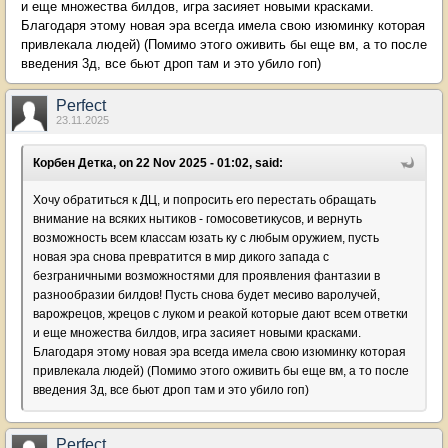
и еще множества билдов, игра засияет новыми красками.
Благодаря этому новая эра всегда имела свою изюминку которая
привлекала людей) (Помимо этого оживить бы еще вм, а то после
введения 3д, все бьют дроп там и это убило гоп)
Perfect
23.11.2025
Корбен Детка, on 22 Nov 2025 - 01:02, said:
Хочу обратиться к ДЦ, и попросить его перестать обращать
внимание на всяких нытиков - гомосоветикусов, и вернуть
возможность всем классам юзать ку с любым оружием, пусть
новая эра снова превратится в мир дикого запада с
безграничными возможностями для проявления фантазии в
разнообразии билдов! Пусть снова будет месиво варолучей,
варожрецов, жрецов с луком и реакой которые дают всем ответки
и еще множества билдов, игра засияет новыми красками.
Благодаря этому новая эра всегда имела свою изюминку которая
привлекала людей) (Помимо этого оживить бы еще вм, а то после
введения 3д, все бьют дроп там и это убило гоп)
Perfect