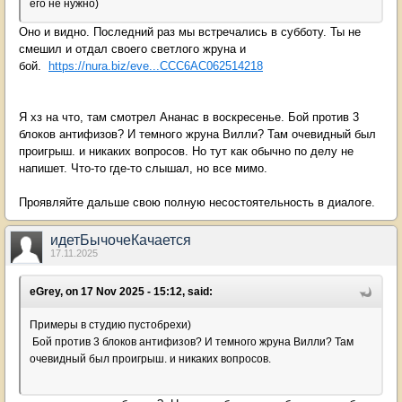
его не нужно)
Оно и видно. Последний раз мы встречались в субботу. Ты не
смешил и отдал своего светлого жруна и
бой.
https://nura.biz/eve...CCC6AC062514218
Я хз на что, там смотрел Ананас в воскресенье. Бой против 3
блоков антифизов? И темного жруна Вилли? Там очевидный был
проигрыш. и никаких вопросов. Но тут как обычно по делу не
напишет. Что-то где-то слышал, но все мимо.
Проявляйте дальше свою полную несостоятельность в диалоге.
идетБычочеКачается
17.11.2025
eGrey, on 17 Nov 2025 - 15:12, said:
Примеры в студию пустобрехи)
Бой против 3 блоков антифизов? И темного жруна Вилли? Там
очевидный был проигрыш. и никаких вопросов.