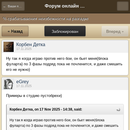
Форум онлайн игры "Новая Эра" (Нюра Биз)
← Ваши предложения
% срабатываения неизбежности на разгадке
« Назад
Заблокирован
Вперед »
Корбен Детка
17.11.2025
Ну так я когда играю против него бои, он бьет меня(блока
фуларта) по 3 фазы подряд пока не почленится, и даже смешить
его не нужно)
eGrey
17.11.2025
Примеры в студию пустобрехи)
Корбен Детка, on 17 Nov 2025 - 14:38, said:
Ну так я когда играю против него бои, он бьет меня(блока
фуларта) по 3 фазы подряд пока не почленится, и даже смешить