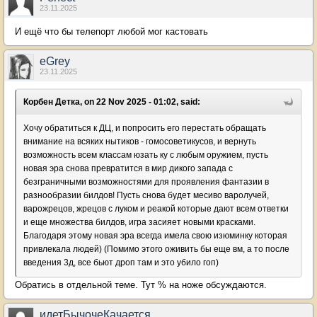
23.11.2025
И ещё что бы телепорт любой мог кастовать
eGrey
23.11.2025
Корбен Детка, on 22 Nov 2025 - 01:02, said:
Хочу обратиться к ДЦ, и попросить его перестать обращать
внимание на всяких нытиков - гомосоветикусов, и вернуть
возможность всем классам юзать ку с любым оружием, пусть
новая эра снова превратится в мир дикого запада с
безграничными возможностями для проявления фантазии в
разнообразии билдов! Пусть снова будет месиво варолучей,
варожрецов, жрецов с луком и реакой которые дают всем ответки
и еще множества билдов, игра засияет новыми красками.
Благодаря этому новая эра всегда имела свою изюминку которая
привлекала людей) (Помимо этого оживить бы еще вм, а то после
введения 3д, все бьют дроп там и это убило гоп)
Обратись в отдельной теме. Тут % на ноже обсуждаются.
идетБычочеКачается