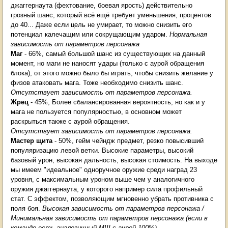
джаггернаута (фехтование, боевая ярость) действительно
грозный шанс, который всё ещё требует уменьшения, процентов
до 40... Даже если цель не умирает, то можно снизить его
потенциал калечащим или сокрущающим ударом.
Нормальная
зависимость от параметров персонажа
Маг
- 66%, самый большой шанс из существующих на данный
момент, но маги не наносят удары (только с аурой обращения
блока), от этого можно было бы играть, чтобы снизить желание у
физов атаковать мага. Тоже необходимо снизить шанс.
Отсутствует зависимость от параметров персонажа.
Жрец
- 45%, Более сбалансированная вероятность, но как и у
мага не пользуется популярностью, в основном может
раскрыться также с аурой обращения.
Отсутствует зависимость от параметров персонажа.
Мастер щита
- 50%, гейм чейндж предмет, резко повысивший
популяризацию левой ветки. Высокие параметры, высокий
базовый урон, высокая дальность, высокая стоимость. На выходе
мы имеем "идеальное" одноручное оружие среди наград 23
уровня, с максимальным уроном выше чем у аналогичного
оружия джаггернаута, у которого например сила профильный
стат. С эффектом, позволяющим мгновенно убрать противника с
поля боя.
Высокая зависимость от параметров персонажа /
Минимальная зависимость от параметров персонажа (если в
команде есть аналогичный МЩ с аурой 100%)