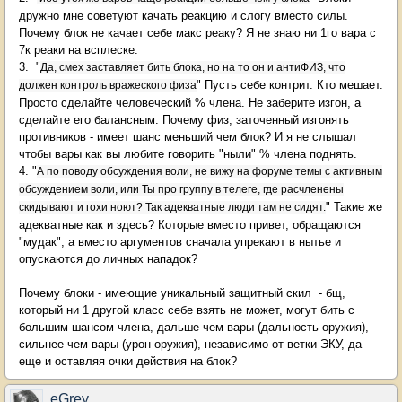
дружно мне советуют качать реакцию и слогу вместо силы.
Почему блок не качает себе макс реаку? Я не знаю ни 1го вара с
7к реаки на всплеске.
3. "
Да, смех заставляет бить блока, но на то он и антиФИЗ, что
" Пусть себе контрит. Кто мешает.
должен контроль вражеского физа
Просто сделайте человеческий % члена. Не заберите изгон, а
сделайте его балансным. Почему физ, заточенный изгонять
противников - имеет шанс меньший чем блок? И я не слышал
чтобы вары как вы любите говорить "ныли" % члена поднять.
4. "
А по поводу обсуждения воли, не вижу на форуме темы с активным
обсуждением воли, или Ты про группу в телеге, где расчленены
" Такие же
скидывают и гохи ноют? Так адекватные люди там не сидят.
адекватные как и здесь? Которые вместо привет, обращаются
"мудак", а вместо аргументов сначала упрекают в нытье и
опускаются до личных нападок?
Почему блоки - имеющие уникальный защитный скил - бщ,
который ни 1 другой класс себе взять не может, могут бить с
большим шансом члена, дальше чем вары (дальность оружия),
сильнее чем вары (урон оружия), независимо от ветки ЭКУ, да
еще и оставляя очки действия на блок?
eGrey