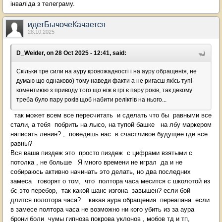
інваліда з телеграму.
идетБычочеКачается
28.10.2025
D_Weider, on 28 Oct 2025 - 12:41, said:
Скільки тре сили на ауру кровожадності і на ауру обращенія, не
думаю що однаково) тому наведи факти а не ригаєш якісь тупі
коментиюю з приводу того що ніж в грі є пару років, так декому
треба було пару років щоб набити реліктів на нього...
так может всем все пересчитать и сделать что бы равными все
стали, а тебя побрить на лысо, на тупой башке на лбу маркером
написать ленин? , поведешь нас в счастливое будущее где все
равны?
Вся ваша пиздеж это просто пиздеж с цифрами взятыми с
потолка , не больше Я много времени не играл да и не
собираюсь активно начинать это делать, но два последних
замеса говорят о том, что полтора часа месится с школотой из
бс это перебор, так какой шанс изгона завышен? если бой
длится полотора часа? какая аура обращения переапана если
в замесе полтора часа не возможно ни кого убить из за аура
брони боли чумы гипноза покрова уклонов , мобов тд и тп,