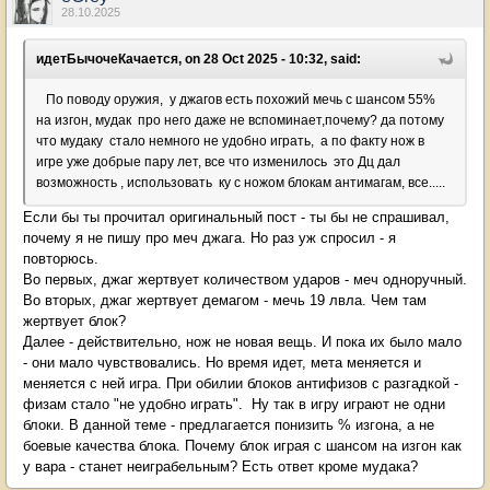
28.10.2025
идетБычочеКачается, on 28 Oct 2025 - 10:32, said:
По поводу оружия, у джагов есть похожий мечь с шансом 55%
на изгон, мудак про него даже не вспоминает,почему? да потому
что мудаку стало немного не удобно играть, а по факту нож в
игре уже добрые пару лет, все что изменилось это Дц дал
возможность , использовать ку с ножом блокам антимагам, все.....
Если бы ты прочитал оригинальный пост - ты бы не спрашивал,
почему я не пишу про меч джага. Но раз уж спросил - я
повторюсь.
Во первых, джаг жертвует количеством ударов - меч одноручный.
Во вторых, джаг жертвует демагом - мечь 19 лвла. Чем там
жертвует блок?
Далее - действительно, нож не новая вещь. И пока их было мало
- они мало чувствовались. Но время идет, мета меняется и
меняется с ней игра. При обилии блоков антифизов с разгадкой -
физам стало "не удобно играть". Ну так в игру играют не одни
блоки. В данной теме - предлагается понизить % изгона, а не
боевые качества блока. Почему блок играя с шансом на изгон как
у вара - станет неиграбельным? Есть ответ кроме мудака?