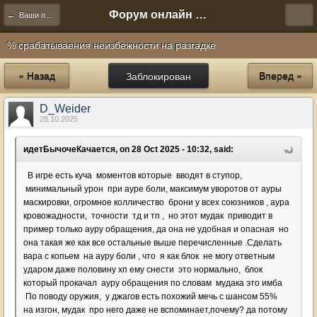
Форум онлайн игры "Новая Эра" (Нюра Биз)
← Ваши предложения
% срабатываения неизбежности на разгадке
« Назад
Заблокирован
Вперед »
D_Weider
28.10.2025
идетБычочеКачается, on 28 Oct 2025 - 10:32, said:
В игре есть куча моментов которые вводят в ступор,
минимальный урон при ауре боли, максимум уворотов от ауры
маскировки, огромное колличество брони у всех союзников , аура
кровожадности, точности тд и тп , но этот мудак приводит в
пример только ауру обращения, да она не удобная и опасная но
она такая же как все остальные выше перечисленные .Сделать
вара с копьем на ауру боли , что я как блок не могу ответным
ударом даже половину хп ему снести это нормально, блок
который прокачал ауру обращения по словам мудака это имба
По поводу оружия, у джагов есть похожий мечь с шансом 55%
на изгон, мудак про него даже не вспоминает,почему? да потому