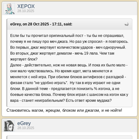
XEPOX
28.10.2025
eGrey, on 28 Oct 2025 - 17:11, said:
Если бы ты прочитал оригинальный пост - ты бы не спрашивал,
почему я не пишу про меч джага. Но раз уж спросил - я повторюсь.
Во первых, джаг жертвует количеством ударов - меч одноручный.
Во вторых, джаг жертвует демагом - мечь 19 лвла. Чем там
жертвует блок?
Далее - действительно, нож не новая вещь. И пока их было мало -
они мало чувствовались. Но время идет, мета меняется и
меняется с ней игра. При обилии блоков антифизов с разгадкой -
физам стало "не удобно играть". Ну так в игру играют не одни
блоки. В данной теме - предлагается понизить % изгона, а не
боевые качества блока. Почему блок играя с шансом на изгон как у
вара - станет неиграбельным? Есть ответ кроме мудака?
Становитесь магом, жрецом, блоком или джагом, и не нойте!
eGrey
28.10.2025