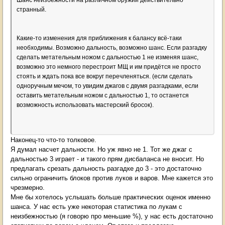
Шанс неизбежности на различном оружии действительно
странный.
Какие-то изменения для приближения к балансу всё-таки
необходимы. Возможно дальность, возможно шанс. Если разгадку
сделать метательным ножом с дальностью 1 не изменяя шанс,
возможно это немного перестроит МЩ и им придётся не просто
стоять и ждать пока все вокруг перечленяться. (если сделать
одноручным мечом, то увидим джагов с двумя разгадками, если
оставить метательным ножом с дальностью 1, то останется
возможность использовать мастерский бросок).
Наконец-то что-то толковое.
Я думал насчет дальности. Но уж явно не 1. Тот же джаг с
дальностью 3 играет - и такого прям дисбаланса не вносит. Но
предлагать срезать дальность разгадке до 3 - это достаточно
сильно ограничить блоков против луков и варов. Мне кажется это
чрезмерно.
Мне бы хотелось услышать больше практических оценок именно
шанса. У нас есть уже некоторая статистика по лукам с
неизбежностью (я говорю про меньшие %), у нас есть достаточно