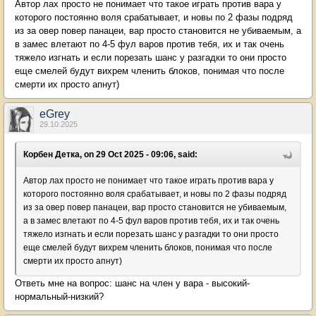
Автор лах просто не понимает что такое играть против вара у
которого постоянно воля срабатывает, и новы по 2 фазы подряд
из за овер повер панацеи, вар просто становится не убиваемым, а
в замес влетают по 4-5 фул варов против тебя, их и так очень
тяжело изгнать и если порезать шанс у разгадки то они просто
еще смелей будут вихрем членить блоков, понимая что после
смерти их просто апнут)
eGrey
29.10.2025
Корбен Детка, on 29 Oct 2025 - 09:06, said:
Автор лах просто не понимает что такое играть против вара у
которого постоянно воля срабатывает, и новы по 2 фазы подряд
из за овер повер панацеи, вар просто становится не убиваемым,
а в замес влетают по 4-5 фул варов против тебя, их и так очень
тяжело изгнать и если порезать шанс у разгадки то они просто
еще смелей будут вихрем членить блоков, понимая что после
смерти их просто апнут)
Ответь мне на вопрос: шанс на член у вара - высокий-
нормальный-низкий?