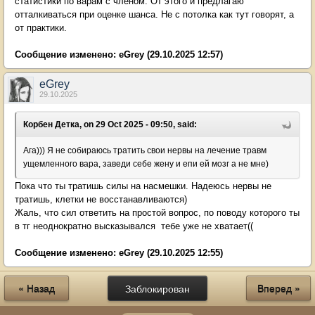
статистики по варам с членом. От этого и предлагаю
отталкиваться при оценке шанса. Не с потолка как тут говорят, а
от практики.
Сообщение изменено:
eGrey
(29.10.2025 12:57)
eGrey
29.10.2025
Корбен Детка, on 29 Oct 2025 - 09:50, said:
Ага))) Я не собираюсь тратить свои нервы на лечение травм
ущемленного вара, заведи себе жену и епи ей мозг а не мне)
Пока что ты тратишь силы на насмешки. Надеюсь нервы не
тратишь, клетки не восстанавливаются)
Жаль, что сил ответить на простой вопрос, по поводу которого ты
в тг неоднократно высказывался тебе уже не хватает((
Сообщение изменено:
eGrey
(29.10.2025 12:55)
« Назад
Заблокирован
Вперед »