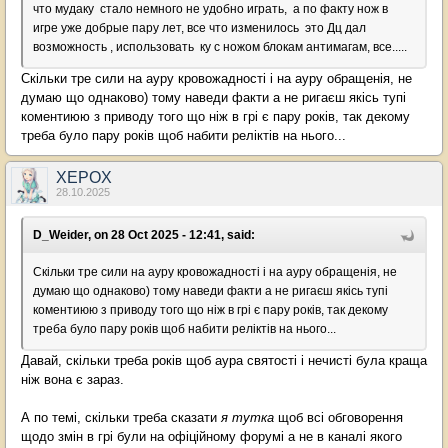
что мудаку стало немного не удобно играть, а по факту нож в
игре уже добрые пару лет, все что изменилось это Дц дал
возможность , использовать ку с ножом блокам антимагам, все.....
Скільки тре сили на ауру кровожадності і на ауру обращенія, не
думаю що однаково) тому наведи факти а не ригаєш якісь тупі
коментиюю з приводу того що ніж в грі є пару років, так декому
треба було пару років щоб набити реліктів на нього...
XEPOX
28.10.2025
D_Weider, on 28 Oct 2025 - 12:41, said:
Скільки тре сили на ауру кровожадності і на ауру обращенія, не
думаю що однаково) тому наведи факти а не ригаєш якісь тупі
коментиюю з приводу того що ніж в грі є пару років, так декому
треба було пару років щоб набити реліктів на нього...
Давай, скільки треба років щоб аура святості і нечисті була краща
ніж вона є зараз.
А по темі, скільки треба сказати
я тутка
щоб всі обговорення
щодо змін в грі були на офіційному форумі а не в каналі якого