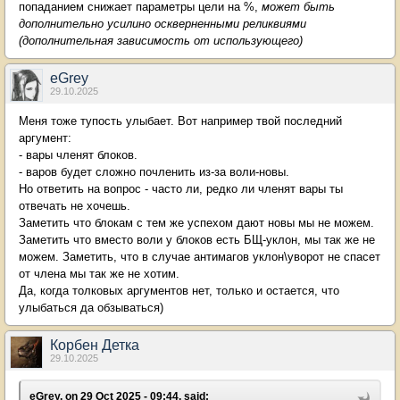
попаданием снижает параметры цели на %,
может быть
дополнительно усилино оскверненными реликвиями
(дополнительная зависимость от использующего)
eGrey
29.10.2025
Меня тоже тупость улыбает. Вот например твой последний
аргумент:
- вары членят блоков.
- варов будет сложно почленить из-за воли-новы.
Но ответить на вопрос - часто ли, редко ли членят вары ты
отвечать не хочешь.
Заметить что блокам с тем же успехом дают новы мы не можем.
Заметить что вместо воли у блоков есть БЩ-уклон, мы так же не
можем. Заметить, что в случае антимагов уклон\уворот не спасет
от члена мы так же не хотим.
Да, когда толковых аргументов нет, только и остается, что
улыбаться да обзываться)
Корбен Детка
29.10.2025
eGrey, on 29 Oct 2025 - 09:44, said: