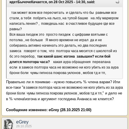
идетБычочеКачается, on 28 Oct 2025 - 14:30, said:
так может всем все пересчитать и сделать что бы равными все
стали, а тебя побрить на лысо, на тупой башке на лбу маркером
написать ленин? , поведешь нас в счастливое будущее где все
равны?
Вся ваша пиздеж это просто пиздеж с цифрами взятыми с
потолка , не больше Я много времени не играл да и не
собираюсь активно начинать это делать, но два последних
замеса говорят о том, что полтора часа месится с школотой из
бс это перебор,
так какой шанс изгона завышен? если бой
длится полотора часа?
какая аура обращения переапана
если в замесе полтора часа не возможно ни кого убить из за аура
брони боли чумы гипноза покрова уклонов , мобов тд и тп,
Правильно ли я понимаю - нужно повысить % члена варам? Или
все-таки "
в замесе полтора часа не возможно ни кого убить из за аура
" и дело не
брони боли чумы гипноза покрова уклонов , мобов тд и тп,
в % члена\изгона и аргумент господина Ананаса не клеится?
Сообщение изменено:
eGrey
(28.10.2025 21:00)
eGrey
28.10.2025