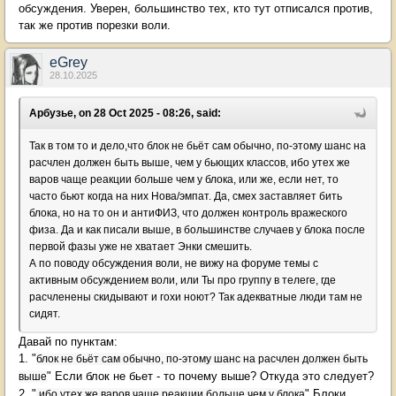
обсуждения. Уверен, большинство тех, кто тут отписался против,
так же против порезки воли.
eGrey
28.10.2025
Арбузье, on 28 Oct 2025 - 08:26, said:
Так в том то и дело,что блок не бьёт сам обычно, по-этому шанс на
расчлен должен быть выше, чем у бьющих классов, ибо утех же
варов чаще реакции больше чем у блока, или же, если нет, то
часто бьют когда на них Нова/эмпат. Да, смех заставляет бить
блока, но на то он и антиФИЗ, что должен контроль вражеского
физа. Да и как писали выше, в большинстве случаев у блока после
первой фазы уже не хватает Энки смешить.
А по поводу обсуждения воли, не вижу на форуме темы с
активным обсуждением воли, или Ты про группу в телеге, где
расчленены скидывают и гохи ноют? Так адекватные люди там не
сидят.
Давай по пунктам:
1. "
блок не бьёт сам обычно, по-этому шанс на расчлен должен быть
" Если блок не бьет - то почему выше? Откуда это следует?
выше
2. "
" Блоки
ибо утех же варов чаще реакции больше чем у блока