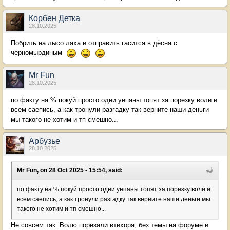
Корбен Детка
28.10.2025
Побрить на лысо лаха и отправить гасится в дёсна с
черномырдиным
Mr Fun
28.10.2025
по факту на % покуй просто одни уепаны топят за порезку воли и
всем саепись, а как тронули разгадку так верните наши деньги
мы такого не хотим и тп смешно...
Арбузье
28.10.2025
Mr Fun, on 28 Oct 2025 - 15:54, said:
по факту на % покуй просто одни уепаны топят за порезку воли и
всем саепись, а как тронули разгадку так верните наши деньги мы
такого не хотим и тп смешно...
Не совсем так. Волю порезали втихоря, без темы на форуме и