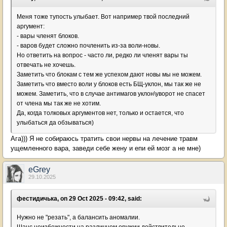
Меня тоже тупость улыбает. Вот например твой последний
аргумент:
- вары членят блоков.
- варов будет сложно почленить из-за воли-новы.
Но ответить на вопрос - часто ли, редко ли членят вары ты
отвечать не хочешь.
Заметить что блокам с тем же успехом дают новы мы не можем.
Заметить что вместо воли у блоков есть БЩ-уклон, мы так же не
можем. Заметить, что в случае антимагов уклон\уворот не спасет
от члена мы так же не хотим.
Да, когда толковых аргументов нет, только и остается, что
улыбаться да обзываться)
Ага))) Я не собираюсь тратить свои нервы на лечение травм
ущемленного вара, заведи себе жену и епи ей мозг а не мне)
eGrey
29.10.2025
фестидичька, on 29 Oct 2025 - 09:42, said:
Нужно не "резать", а балансить аномалии.