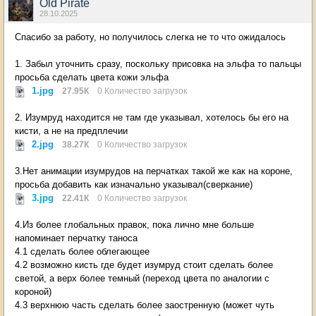
Old Pirate
28.10.2025
Спасибо за работу, но получилось слегка не то что ожидалось
1. Забыл уточнить сразу, поскольку присовка на эльфа то пальцы
просьба сделать цвета кожи эльфа
1.jpg
27.95К
0 Количество загрузок
2. Изумруд находится не там где указывал, хотелось бы его на
кисти, а не на предплечии
2.jpg
38.27К
0 Количество загрузок
3.Нет анимации изумрудов на перчатках такой же как на короне,
просьба добавить как изначально указывал(сверкание)
3.jpg
22.41К
0 Количество загрузок
4.Из более глобальных правок, пока лично мне больше
напоминает перчатку таноса
4.1 сделать более облегающее
4.2 возможно кисть где будет изумруд стоит сделать более
светой, а верх более темный (переход цвета по аналогии с
короной)
4.3 верхнюю часть сделать более заостренную (может чуть