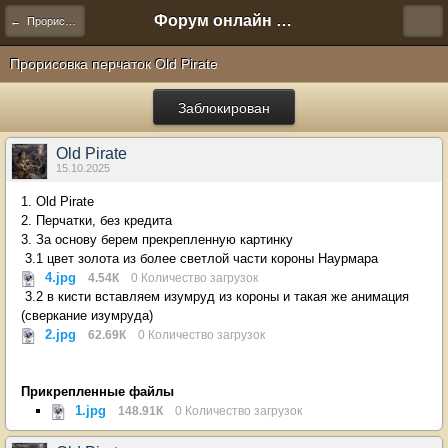
Форум онлайн игры "Новая Эра" (Нюра Биз)
← Прорисовка артефактов
Прорисовка перчаток Old Pirate
Заблокирован
Old Pirate
15.10.2025
1. Old Pirate
2. Перчатки, без кредита
3. За основу берем прекрепленную картинку
3.1 цвет золота из более светлой части короны Наурмара
4.jpg
4.54К
0 Количество загрузок
3.2 в кисти вставляем изумруд из короны и такая же анимация
(сверкание изумруда)
2.jpg
62.69К
0 Количество загрузок
Прикрепленные файлы
1.jpg
148.91К
0 Количество загрузок