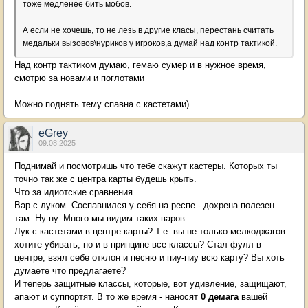
тоже медленее бить мобов.
А если не хочешь, то не лезь в другие класы, перестань считать
медальки вызовов\нуриков у игроков,а думай над контр тактикой.
Над контр тактиком думаю, гемаю сумер и в нужное время,
смотрю за новами и поглотами
Можно поднять тему спавна с кастетами)
eGrey
09.08.2025
Поднимай и посмотришь что тебе скажут кастеры. Которых ты
точно так же с центра карты будешь крыть.
Что за идиотские сравнения.
Вар с луком. Соспавнился у себя на респе - дохрена полезен
там. Ну-ну. Много мы видим таких варов.
Лук с кастетами в центре карты? Т.е. вы не только мелкоджагов
хотите убивать, но и в принципе все классы? Стал фулл в
центре, взял себе отклон и песню и пиу-пиу всю карту? Вы хоть
думаете что предлагаете?
И теперь защитные классы, которые, вот удивление, защищают,
апают и суппортят. В то же время - наносят
0 демага
вашей