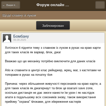
Форум онлайн игры "Новая Эра" (Нюра Биз)
← Ваши предложения
Щодо спавну із луком
Заблокирован
Бомбану
06.08.2025
Хотілося б підняти тему з спавном із луком в руках на краю карти
для таких класів як варвар, блок, джаг
Вважаю що цю механіку потрібно виключити для даних класів
Або ж спавнити в центрі клас рейнджер, жрец, маг, з кастетами чи
топорами в руках на початку боя
Причина: через збільшення живучості персонажів на краю карти, а
для таких класів як джагернаут та блок це взагалі save zone,
оскільки дистанція не дає змоги нанести їм урон і як наслідок
апати в подальшому всіх союзників знову, також використання
прийому "охрана" блоками, для збереження кастерів