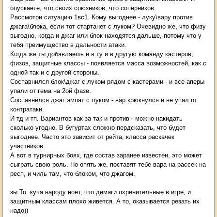
опускаете, что своих союзников, что соперников.
Рассмотри ситуацию 1вс1. Кому выгоднее - луку\вару против
джага\блока, если тот стартанет с луком? Очевидно же, что физу
выгодно, когда и джаг или блок находятся дальше, потому что у
тебя преимущество в дальности атаки.
Когда же ты добавляешь и в ту и в другую команду кастеров,
физов, защитные классы - появляется масса возможностей, как с
одной так и с другой стороны.
Соспавнился блок\джаг с луком рядом с кастерами - и все аперы
упали от гема на 2ой фазе.
Соспавнился джаг эмпат с луком - вар крюкнулся и не упал от
контратаки.
И тд и тп. Вариантов как за так и против - можно накидать
сколько угодно. В бугуртах сложно пердсказать, что будет
выгоднее. Часто это зависит от рейта, класса раскачек
участников.
А вот в турнирных боях, где состав заранее известен, это может
сыграть свою роль. Но опять же, поставят тебе вара на рассек на
респ, и чиль там, что блоком, что джагом.
зы То. куча народу ноет, что демаги охренительные в игре, и
защитным классам плохо живется. А то, оказывается резать их
надо))