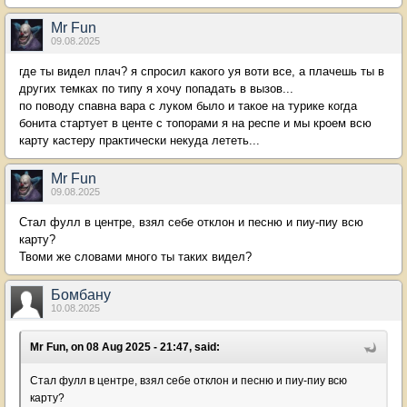
Mr Fun
09.08.2025
где ты видел плач? я спросил какого уя воти все, а плачешь ты в
других темках по типу я хочу попадать в вызов...
по поводу спавна вара с луком было и такое на турике когда
бонита стартует в центе с топорами я на респе и мы кроем всю
карту кастеру практически некуда лететь...
Mr Fun
09.08.2025
Стал фулл в центре, взял себе отклон и песню и пиу-пиу всю
карту?
Твоми же словами много ты таких видел?
Бомбану
10.08.2025
Mr Fun, on 08 Aug 2025 - 21:47, said:
Стал фулл в центре, взял себе отклон и песню и пиу-пиу всю
карту?