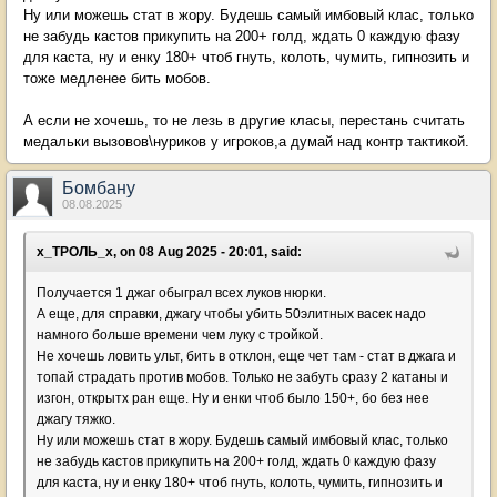
Ну или можешь стат в жору. Будешь самый имбовый клас, только
не забудь кастов прикупить на 200+ голд, ждать 0 каждую фазу
для каста, ну и енку 180+ чтоб гнуть, колоть, чумить, гипнозить и
тоже медленее бить мобов.
А если не хочешь, то не лезь в другие класы, перестань считать
медальки вызовов\нуриков у игроков,а думай над контр тактикой.
Бомбану
08.08.2025
х_ТРОЛЬ_х, on 08 Aug 2025 - 20:01, said:
Получается 1 джаг обыграл всех луков нюрки.
А еще, для справки, джагу чтобы убить 50элитных васек надо
намного больше времени чем луку с тройкой.
Не хочешь ловить ульт, бить в отклон, еще чет там - стат в джага и
топай страдать против мобов. Только не забуть сразу 2 катаны и
изгон, открытх ран еще. Ну и енки чтоб было 150+, бо без нее
джагу тяжко.
Ну или можешь стат в жору. Будешь самый имбовый клас, только
не забудь кастов прикупить на 200+ голд, ждать 0 каждую фазу
для каста, ну и енку 180+ чтоб гнуть, колоть, чумить, гипнозить и