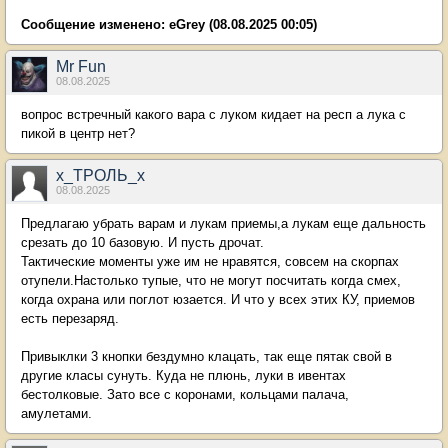
Сообщение изменено:
eGrey
(08.08.2025 00:05)
Mr Fun
08.08.2025
вопрос встречный какого вара с луком кидает на респ а лука с
пикой в центр нет?
х_ТРОЛЬ_х
08.08.2025
Предлагаю убрать варам и лукам приемы,а лукам еще дальность
срезать до 10 базовую. И пусть дрочат.
Тактические моменты уже им не нравятся, совсем на скорпах
отупели.Настолько тупые, что не могут посчитать когда смех,
когда охрана или поглот юзается. И что у всех этих КУ, приемов
есть перезаряд.
Привыклки 3 кнопки бездумно клацать, так еще пятак свой в
другие класы сунуть. Куда не плюнь, луки в ивентах
бестолковые. Зато все с коронами, кольцами палача,
амулетами.