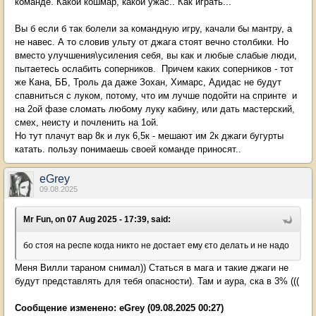
команде. Какой кошмар, какой ужас.. Как играть...
Вы б если б так болели за командную игру, качали бы мантру, а
не навес. А то словив ульту от джага стоят вечно столбики. Но
вместо улучшения\усиления себя, вы как и любые слабые люди,
пытаетесь ослабить соперников. Причем каких соперников - тот
же Кана, ББ, Троль да даже Зохан, Химарс, Адидас не будут
спавниться с луком, потому, что им лучше подойти на спринте и
на 2ой фазе сломать любому луку кабину, или дать мастерский,
смех, неисту и почленить на 1ой.
Но тут плачут вар 8к и лук 6,5к - мешают им 2к джаги бугурты
катать. пользу понимаешь своей команде приносят..
eGrey
09.08.2025
Mr Fun, on 07 Aug 2025 - 17:39, said:
бо стоя на респе когда никто не достает ему єто делать и не надо
Меня Вилли тараном снимал)) Статься в мага и такие джаги не
будут представлять для тебя опасности). Там и аура, ска в 3% (((
Сообщение изменено:
eGrey
(09.08.2025 00:27)