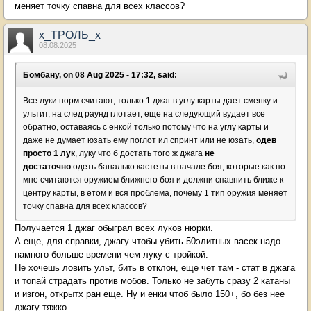
меняет точку спавна для всех классов?
х_ТРОЛЬ_х
08.08.2025
Бомбану, on 08 Aug 2025 - 17:32, said:
Все луки норм считают, только 1 джаг в углу карты дает сменку и
ультит, на след раунд глотает, еще на следующий вудает все
обратно, оставаясь с енкой только потому что на углу картьі и
даже не думает юзать ему поглот ил спринт или не юзать,
одев
просто 1 лук
, луку что б достать того ж джага
не
достаточно
одеть баналько кастеты в начале боя, которые как по
мне считаются оружием ближнего боя и должни спавнить ближе к
центру карты, в етом и вся проблема, почему 1 тип оружия меняет
точку спавна для всех классов?
Получается 1 джаг обыграл всех луков нюрки.
А еще, для справки, джагу чтобы убить 50элитных васек надо
намного больше времени чем луку с тройкой.
Не хочешь ловить ульт, бить в отклон, еще чет там - стат в джага
и топай страдать против мобов. Только не забуть сразу 2 катаны
и изгон, открытх ран еще. Ну и енки чтоб было 150+, бо без нее
джагу тяжко.