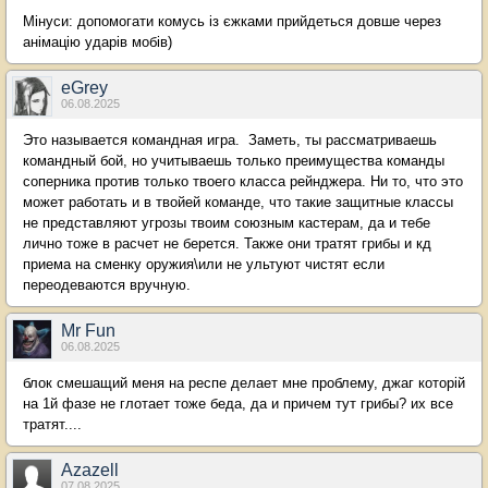
Мінуси: допомогати комусь із єжками прийдеться довше через
анімацію ударів мобів)
eGrey
06.08.2025
Это называется командная игра. Заметь, ты рассматриваешь
командный бой, но учитываешь только преимущества команды
соперника против только твоего класса рейнджера. Ни то, что это
может работать и в твойей команде, что такие защитные классы
не представляют угрозы твоим союзным кастерам, да и тебе
лично тоже в расчет не берется. Также они тратят грибы и кд
приема на сменку оружия\или не ультуют чистят если
переодеваются вручную.
Mr Fun
06.08.2025
блок смешащий меня на респе делает мне проблему, джаг которій
на 1й фазе не глотает тоже беда, да и причем тут грибы? их все
тратят....
Azazell
07.08.2025