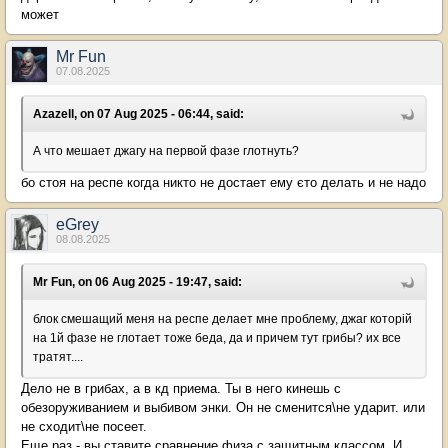
может
Mr Fun
07.08.2025
Azazell, on 07 Aug 2025 - 06:44, said:
А что мешает джагу на первой фазе глотнуть?
бо стоя на респе когда никто не достает ему єто делать и не надо
eGrey
08.08.2025
Mr Fun, on 06 Aug 2025 - 19:47, said:
блок смешащий меня на респе делает мне проблему, джаг которій
на 1й фазе не глотает тоже беда, да и причем тут грибы? их все
тратят....
Дело не в грибах, а в кд приема. Ты в него кинешь с
обезоруживанием и выбивом энки. Он не сменится\не ударит. или
не сходит\не посеет.
Еще раз - вы ставите сравнение физа с защитным классом. И