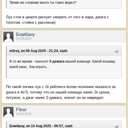
Твоми же словами много ты таких видел?
Лук стоя в ценрте рискует умереть от того ж вара, джага с
топотом, стойки с рассеком)
Бомбану
10.08.2025
eGrey, on 08 Aug 2025 - 21:24, said:
В то же время - наносят
0 демага
вашей команде. Какой кошмар,
какой ужас.. Как играть...
По такой логике лук с 2к рейтинга более полезнее оказался за
джага в бо?), потому что он нашей команде нанес 2к урона,
потужно, а джаг нанес 0 дамага, значит он не навредил
Fleur
10.08.2025
Бомбану, on 10 Aug 2025 - 06:57, said: