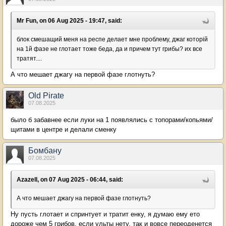
Mr Fun, on 06 Aug 2025 - 19:47, said:
блок смешащий меня на респе делает мне проблему, джаг которій
на 1й фазе не глотает тоже беда, да и причем тут грибы? их все
тратят....
А что мешает джагу на первой фазе глотнуть?
Old Pirate
07.08.2025
было б забавнее если луки на 1 появлялись с топорами/копьями/
щитами в центре и делали сменку
Бомбану
07.08.2025
Azazell, on 07 Aug 2025 - 06:44, said:
А что мешает джагу на первой фазе глотнуть?
Ну пусть глотает и спринтует и тратит енку, я думаю ему ето
дороже чем 5 грибов, если ульты нету, так и вовсе переоденется