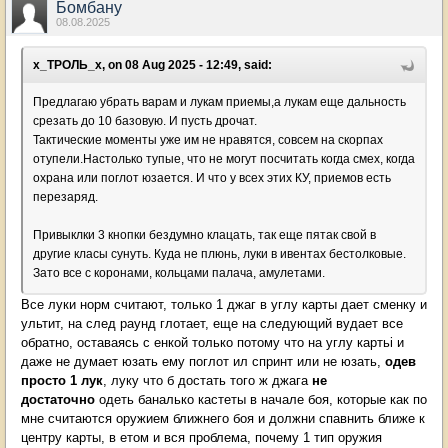
Бомбану
08.08.2025
х_ТРОЛЬ_х, on 08 Aug 2025 - 12:49, said:
Предлагаю убрать варам и лукам приемы,а лукам еще дальность
срезать до 10 базовую. И пусть дрочат.
Тактические моменты уже им не нравятся, совсем на скорпах
отупели.Настолько тупые, что не могут посчитать когда смех, когда
охрана или поглот юзается. И что у всех этих КУ, приемов есть
перезаряд.
Привыклки 3 кнопки бездумно клацать, так еще пятак свой в
другие класы сунуть. Куда не плюнь, луки в ивентах бестолковые.
Зато все с коронами, кольцами палача, амулетами.
Все луки норм считают, только 1 джаг в углу карты дает сменку и
ультит, на след раунд глотает, еще на следующий вудает все
обратно, оставаясь с енкой только потому что на углу картьі и
даже не думает юзать ему поглот ил спринт или не юзать,
одев
просто 1 лук
, луку что б достать того ж джага
не
достаточно
одеть баналько кастеты в начале боя, которые как по
мне считаются оружием ближнего боя и должни спавнить ближе к
центру карты, в етом и вся проблема, почему 1 тип оружия