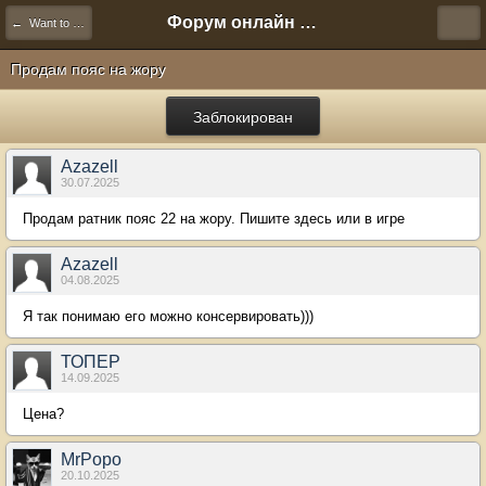
Форум онлайн игры "Новая Эра" (Нюра Биз)
← Want to Sell
Продам пояс на жору
Заблокирован
Azazell
30.07.2025
Продам ратник пояс 22 на жору. Пишите здесь или в игре
Azazell
04.08.2025
Я так понимаю его можно консервировать)))
ТОПЕР
14.09.2025
Цена?
MrPopo
20.10.2025