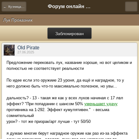
Форум онлайн игры "Новая Эра" (Нюра Биз)
← Кузница предметов
Лук Проказник
Заблокирован
Old Pirate
27.06.2025
Предложение перековать лук, название хороше, но вот целиком и
полностью не соответствует реальности
По идее если это оружиие 23 уроня, да ещё и наградное, то у
него должно быть что-то максимально полезное, но увы...
дальность? - 13 - такая же как у всех луков начиная с 17 лвл
эффект? "При попадании с шансом 50%
уменьшает удачу
противника на 1-292. Эффект кумулятивен." - весьма
сомнительный
урон? - тот же призрак/арт лучше - тут 50/50
я думаю многие берут наградное оружие как раз из-за эффекта