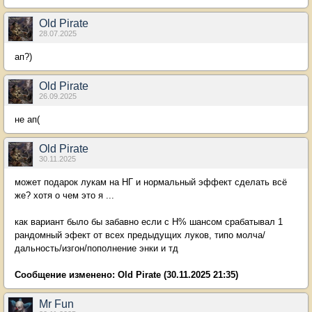
Old Pirate
28.07.2025
ап?)
Old Pirate
26.09.2025
не ап(
Old Pirate
30.11.2025
может подарок лукам на НГ и нормальный эффект сделать всё
же? хотя о чем это я ...
как вариант было бы забавно если с Н% шансом срабатывал 1
рандомный эфект от всех предыдущих луков, типо молча/
дальность/изгон/пополнение энки и тд
Сообщение изменено:
Old Pirate
(30.11.2025 21:35)
Mr Fun