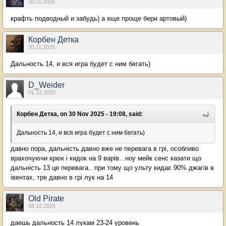
30.11.2025
крафть подводный и забудь) а еще проще бери артовый)
Корбен Детка
30.11.2025
Дальность 14, и вся игра будет с ним бегать)
D_Weider
01.12.2025
Корбен Детка, on 30 Nov 2025 - 19:08, said:
Дальность 14, и вся игра будет с ним бегать)
давно пора, дальність давно вже не перевага в грі, особливо
врахочуючи крюк і кидок на 9 варів...ноу мейк сенс казати що
дальність 13 це перевага.. при тому що ульту кидає 90% джагів в
івентах, тре давно в грі лук на 14
Old Pirate
08.12.2025
даешь дальность 14 лукам 23-24 уровень