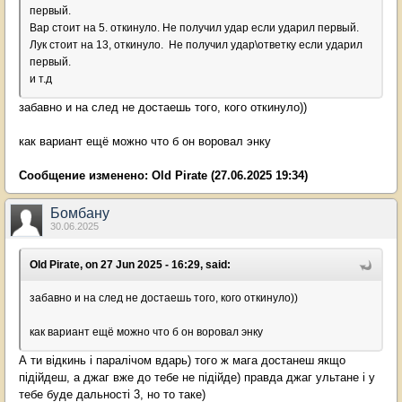
первый.
Вар стоит на 5. откинуло. Не получил удар если ударил первый.
Лук стоит на 13, откинуло. Не получил удар\ответку если ударил
первый.
и т.д
забавно и на след не достаешь того, кого откинуло))
как вариант ещё можно что б он воровал энку
Сообщение изменено:
Old Pirate
(27.06.2025 19:34)
Бомбану
30.06.2025
Old Pirate, on 27 Jun 2025 - 16:29, said:
забавно и на след не достаешь того, кого откинуло))
как вариант ещё можно что б он воровал энку
А ти відкинь і паралічом вдарь) того ж мага достанеш якщо
підійдеш, а джаг вже до тебе не підійде) правда джаг ультане і у
тебе буде дальності 3, но то таке)