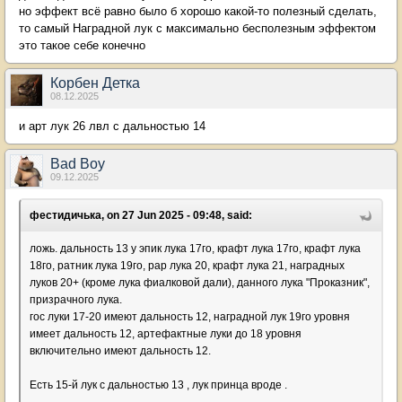
но эффект всё равно было б хорошо какой-то полезный сделать,
то самый Наградной лук с максимально бесполезным эффектом
это такое себе конечно
Корбен Детка
08.12.2025
и арт лук 26 лвл с дальностью 14
Bad Boy
09.12.2025
фестидичька, on 27 Jun 2025 - 09:48, said:
ложь. дальность 13 у эпик лука 17го, крафт лука 17го, крафт лука
18го, ратник лука 19го, рар лука 20, крафт лука 21, наградных
луков 20+ (кроме лука фиалковой дали), данного лука "Проказник",
призрачного лука.
гос луки 17-20 имеют дальность 12, наградной лук 19го уровня
имеет дальность 12, артефактные луки до 18 уровня
включительно имеют дальность 12.
Есть 15-й лук с дальностью 13 , лук принца вроде .