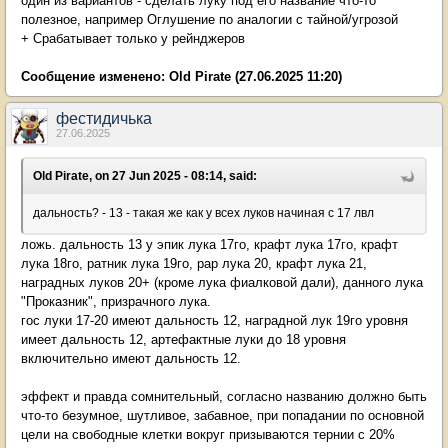
один из вариантов - сделать луку под его название что-то
полезное, например Оглушение по аналогии с тайной/угрозой
+ Срабатывает только у рейнджеров
Сообщение изменено:
Old Pirate
(27.06.2025 11:20)
фестидичька
27.06.2025
Old Pirate, on 27 Jun 2025 - 08:14, said:
дальность? - 13 - такая же как у всех луков начиная с 17 лвл
ложь. дальность 13 у эпик лука 17го, крафт лука 17го, крафт
лука 18го, ратник лука 19го, рар лука 20, крафт лука 21,
наградных луков 20+ (кроме лука фиалковой дали), данного лука
"Проказник", призрачного лука.
гос луки 17-20 имеют дальность 12, наградной лук 19го уровня
имеет дальность 12, артефактные луки до 18 уровня
включительно имеют дальность 12.
эффект и правда сомнительный, согласно названию должно быть
что-то безумное, шутливое, забавное, при попадании по основной
цели на свободные клетки вокруг призываются тернии с 20%