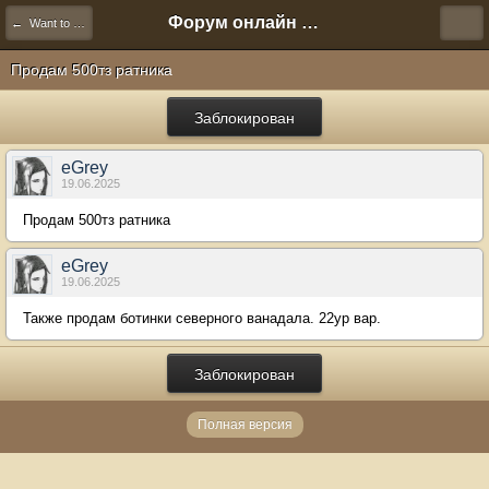
Форум онлайн игры "Новая Эра" (Нюра Биз)
← Want to Sell
Продам 500тз ратника
Заблокирован
eGrey
19.06.2025
Продам 500тз ратника
eGrey
19.06.2025
Также продам ботинки северного ванадала. 22ур вар.
Заблокирован
Полная версия