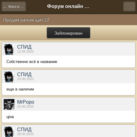
Форум онлайн игры "Новая Эра" (Нюра Биз)
← Want to Sell
Продам ратник щит 22
Заблокирован
СПИД
12.06.2025
Собственно всё в название
СПИД
20.06.2025
еще в наличии
MrPopo
25.06.2025
ціна
СПИД
28.06.2025