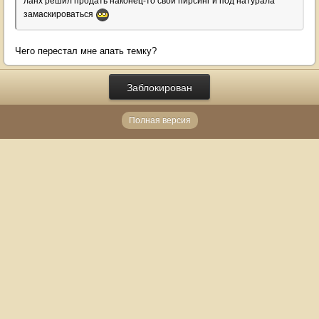
ланх решил продать наконец-то свой пирсинг и под натурала
замаскироваться
Чего перестал мне апать темку?
Заблокирован
Полная версия