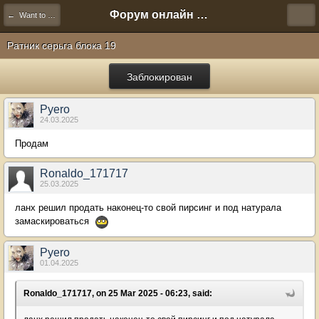
Форум онлайн игры "Новая Эра" (Нюра Биз)
← Want to Sell
Ратник серьга блока 19
Заблокирован
Pyero
24.03.2025
Продам
Ronaldo_171717
25.03.2025
ланх решил продать наконец-то свой пирсинг и под натурала
замаскироваться
Pyero
01.04.2025
Ronaldo_171717, on 25 Mar 2025 - 06:23, said: