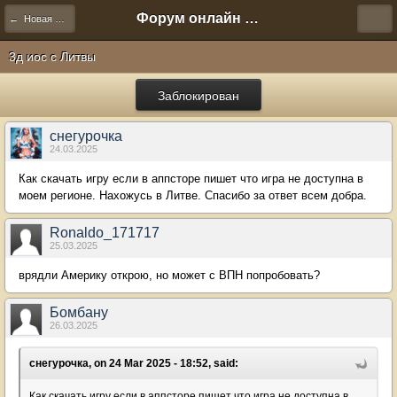
Форум онлайн игры "Новая Эра" (Нюра Биз)
← Новая Эра 3D
3д иос с Литвы
Заблокирован
снегурочка
24.03.2025
Как скачать игру если в аппсторе пишет что игра не доступна в
моем регионе. Нахожусь в Литве. Спасибо за ответ всем добра.
Ronaldo_171717
25.03.2025
врядли Америку открою, но может с ВПН попробовать?
Бомбану
26.03.2025
снегурочка, on 24 Mar 2025 - 18:52, said:
Как скачать игру если в аппсторе пишет что игра не доступна в