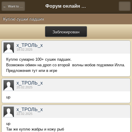
Форум онлайн игры "Новая Эра" (Нюра Биз)
← Want to Buy
Куплю сушки падших
Заблокирован
х_ТРОЛЬ_х
18.02.2025
Куплю сумарно 100+ сушек падших.
Возможен обмен на дроп со второй волны мобов подземки Илла.
Предложения тут или в игре
х_ТРОЛЬ_х
20.02.2025
up
х_ТРОЛЬ_х
22.02.2025
up
Так же куплю жабры и кожу рыб