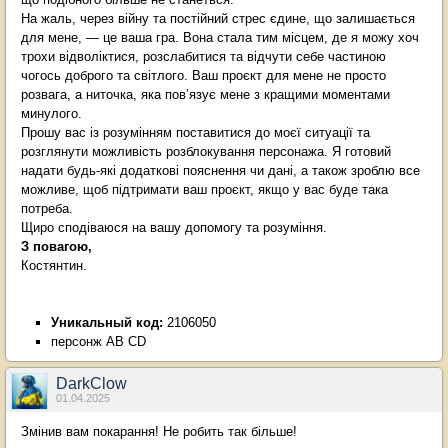
На жаль, через війну та постійний стрес єдине, що залишається
для мене, — це ваша гра. Вона стала тим місцем, де я можу хоч
трохи відволіктися, розслабитися та відчути себе частиною
чогось доброго та світлого. Ваш проєкт для мене не просто
розвага, а ниточка, яка пов’язує мене з кращими моментами
минулого.
Прошу вас із розумінням поставитися до моєї ситуації та
розглянути можливість розблокування персонажа. Я готовий
надати будь-які додаткові пояснення чи дані, а також зроблю все
можливе, щоб підтримати ваш проєкт, якщо у вас буде така
потреба.
Щиро сподіваюся на вашу допомогу та розуміння.
З повагою,
Костянтин.
Уникальный код:
2106050
персонж AB CD
DarkClow
01.04.2025
Змінив вам покарання! Не робить так більше!