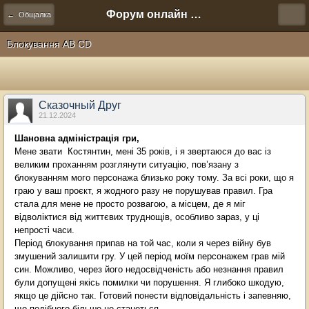
Форум онлайн игры "Новая Эра" (Нюра Биз)
← Общалка
Блокування AB CD
Сказочный Друг
21.12.2024
Шановна адміністрація гри,
Мене звати Костянтин, мені 35 років, і я звертаюся до вас із
великим проханням розглянути ситуацію, пов’язану з
блокуванням мого персонажа близько року тому. За всі роки, що я
граю у ваш проєкт, я жодного разу не порушував правил. Гра
стала для мене не просто розвагою, а місцем, де я міг
відволіктися від життєвих труднощів, особливо зараз, у ці
непрості часи.
Період блокування припав на той час, коли я через війну був
змушений залишити гру. У цей період моїм персонажем грав мій
син. Можливо, через його недосвідченість або незнання правил
були допущені якісь помилки чи порушення. Я глибоко шкодую,
якщо це дійсно так. Готовий понести відповідальність і запевняю,
що подібного більше не станеться.