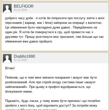
BELFIGOR
24.12.2025
доброго часу доби . я хотів би попросити про послугу зняти з моїх
персонажів ( варвар, маг і блок) заборони на операції з валютою.
Це обмеження було накладено дуже давно . Передбачено на
один рік. Я хотів би повернутися в гру, щоб провести час з
друзями тут. Прошу розглянути моє прохання, тим більше що час
обмеження вже давно пройшло.
Diabllo1990
31.12.2025
Вітаю!
Побачив, що в темі мені змінили покарання і акаунт має бути
розблокований. Але при спробі входу система пише «акаунт
заблокований». При цьому в профілі відображається, що
блокування немає.
Підкажіть, будь ласка, у чому може бути причина і що потрібно
зробити з мого боку, щоб відновити доступ? За потреби можу