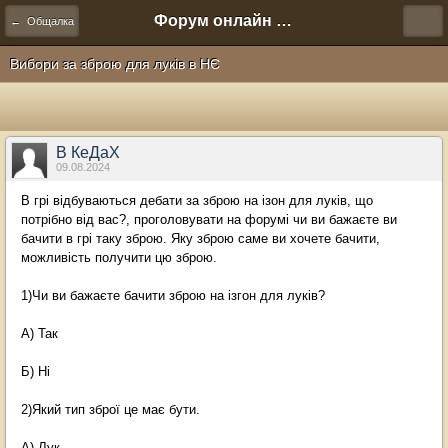
Форум онлайн игры "Новая Эра" (Нюра Биз)
← Общалка
Вибори за зброю для луків в НЄ
В КеДаХ
09.08.2024
В грі відбуваються дебати за зброю на ізон для луків, що
потрібно від вас?, проголовувати на форумі чи ви бажаєте ви
бачити в грі таку зброю. Яку зброю саме ви хочете бачити,
можливість получити цю зброю.
1)Чи ви бажаєте бачити зброю на ізгон для луків?
А) Так
Б) Ні
2)Який тип зброї це має бути.
А) Лук