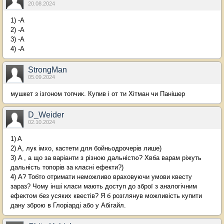
20.08.2024
1) -А
2) -А
3) -А
4) -А
StrongMan
05.09.2024
мушкет з ізгоном топчик. Купив і от ти Хітман чи Панішер
D_Weider
02.10.2024
1) A
2) A, лук імхо, кастети для бойньодрочерів лише)
3) A , а що за варіанти з різною дальністю? Хвба варам ріжуть
дальність топорів за класні ефекти?)
4) A? Тобто отримати неможливо враховуючи умови квесту
зараз? Чому інші класи мають доступ до зброї з аналогічним
ефектом без усяких квестів? Я б розглянув можливість купити
дану зброю в Глоріарді або у Абігайл.