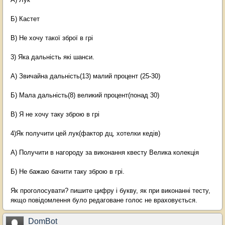
Б) Кастет
В) Не хочу такої зброї в грі
3) Яка дальність які шанси.
А) Звичайна дальність(13) малий процент (25-30)
Б) Мала дальність(8) великий процент(понад 30)
В) Я не хочу таку зброю в грі
4)Як получити цей лук(фактор дц, хотелки кедів)
А) Получити в нагороду за виконання квесту Велика колекція
Б) Не бажаю бачити таку зброю в грі.
Як проголосувати? пишите цифру і букву, як при виконанні тесту,
якщо повідомлення було редаговане голос не враховується.
DomBot