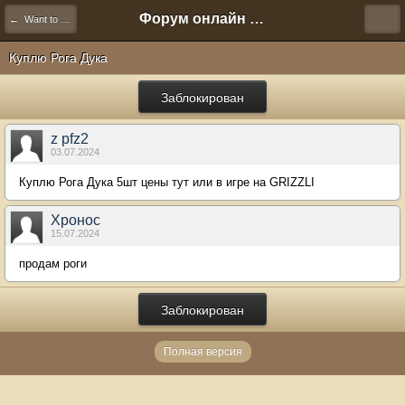
Форум онлайн игры "Новая Эра" (Нюра Биз)
← Want to Buy
Куплю Рога Дука
Заблокирован
z pfz2
03.07.2024
Куплю Рога Дука 5шт цены тут или в игре на GRIZZLI
Хронос
15.07.2024
продам роги
Заблокирован
Полная версия