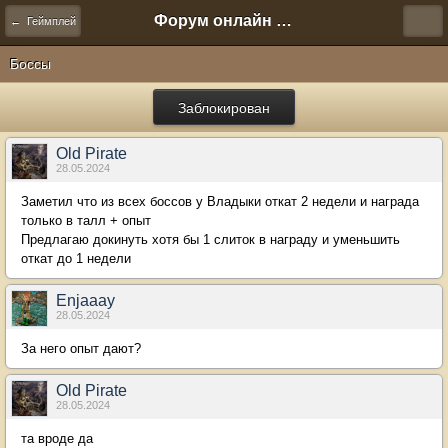
Форум онлайн игры "Новая Эра" (Нюра Биз)
← Геймплей
Боссы
Заблокирован
Old Pirate
28.05.2024
Заметил что из всех боссов у Владыки откат 2 недели и награда
только в талл + опыт
Предлагаю докинуть хотя бы 1 слиток в награду и уменьшить
откат до 1 недели
Enjaaay
28.05.2024
За него опыт дают?
Old Pirate
28.05.2024
та вроде да