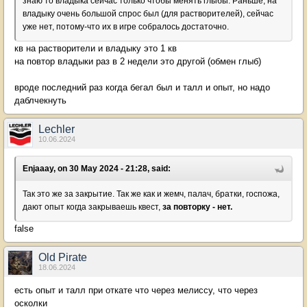
знаю то владыка сейчас только чтобы менять глыбы. Раньше, на
владыку очень большой спрос был (для растворителей), сейчас
уже нет, потому-что их в игре собралось достаточно.
кв на растворители и владыку это 1 кв
на повтор владыки раз в 2 недели это другой (обмен глыб)
вроде последний раз когда бегал был и талл и опыт, но надо
даблчекнуть
Lechler
10.06.2024
Enjaaay, on 30 May 2024 - 21:28, said:
Так это же за закрытие. Так же как и жемч, палач, братки, госпожа,
дают опыт когда закрываешь квест,
за повторку - нет.
false
Old Pirate
18.06.2024
есть опыт и талл при откате что через мелиссу, что через
осколки