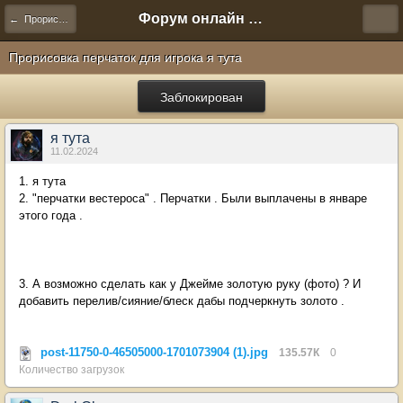
Форум онлайн игры "Новая Эра" (Нюра Биз)
← Прорисовка артефактов
Прорисовка перчаток для игрока я тута
Заблокирован
я тута
11.02.2024
1. я тута
2. "перчатки вестероса" . Перчатки . Были выплачены в январе
этого года .
3. А возможно сделать как у Джейме золотую руку (фото) ? И
добавить перелив/сияние/блеск дабы подчеркнуть золото .
post-11750-0-46505000-1701073904 (1).jpg
135.57К
0
Количество загрузок