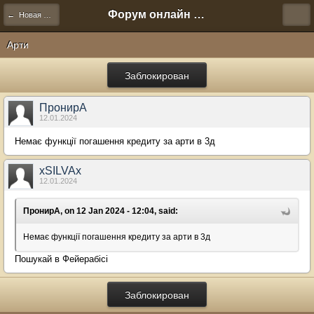
Форум онлайн игры "Новая Эра" (Нюра Биз)
← Новая Эра 3D
Арти
Заблокирован
ПронирА
12.01.2024
Немає функції погашення кредиту за арти в 3д
xSILVAx
12.01.2024
ПронирА, on 12 Jan 2024 - 12:04, said:
Немає функції погашення кредиту за арти в 3д
Пошукай в Фейерабісі
Заблокирован