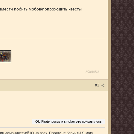
и вмести побить мобов/попроходить квесты
Жалоба
#2
Old Pirate, pocus и smoker это понравилось
ин демонический IQ на всех. Прошу не блочить! Я могу