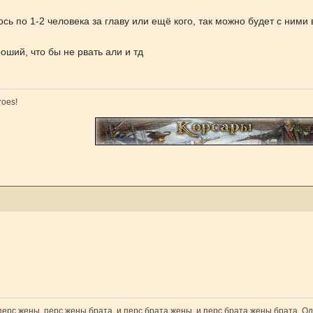
ось по 1-2 человека за главу или ещё кого, так можно будет с ним
оший, что бы не рвать али и тд
roes!
 перс жены, перс жены брата, и перс брата жены, и перс брата жены брата. Од