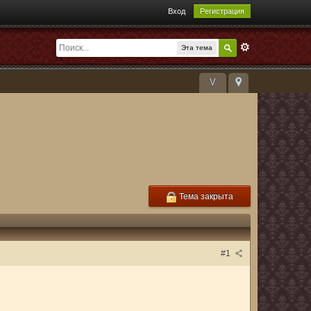
Вход
Регистрация
Эта тема
V
Тема закрыта
#1