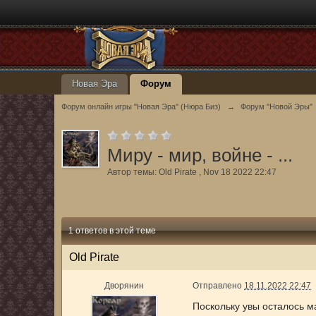
Новая Эра
Форум
Форум онлайн игры "Новая Эра" (Нюра Биз)
→
Форум "Новой Эры"
Миру - мир, войне - ...
Автор темы:
Old Pirate
,
Nov 18 2022 22:47
1 ответов в этой теме
Old Pirate
Дворянин
Отправлено
18.11.2022 22:47
Поскольку увы осталось м