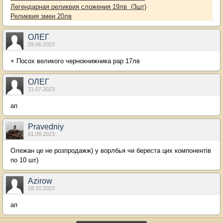
Легендарная реликвия сложения 19лв (3шт)
Реликвия змеи 20лв
ОЛЕГ
29.06.2023
+ Посох великого чернокнижника рар 17лв
ОЛЕГ
31.07.2023
ап
Pravedniy
01.08.2023
Олежан це не розпродажж) у ворлбья чи береста цих компонентів
по 10 шт)
Azirow
18.10.2023
ап