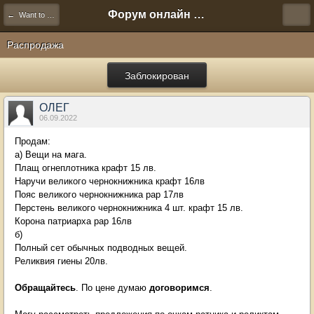
Форум онлайн игры "Новая Эра" (Нюра Биз)
← Want to Sell
Распродажа
Заблокирован
ОЛЕГ
06.09.2022
Продам:
а) Вещи на мага.
Плащ огнеплотника крафт 15 лв.
Наручи великого чернокнижника крафт 16лв
Пояс великого чернокнижника рар 17лв
Перстень великого чернокнижника 4 шт. крафт 15 лв.
Корона патриарха рар 16лв
б)
Полный сет обычных подводных вещей.
Реликвия гиены 20лв.
Обращайтесь
. По цене думаю
договоримся
.