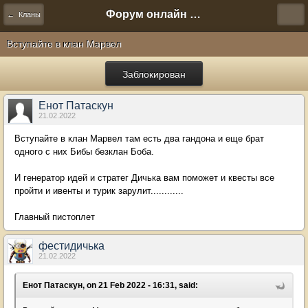
Форум онлайн игры "Новая Эра" (Нюра Биз)
← Кланы
Вступайте в клан Марвел
Заблокирован
Енот Патаскун
21.02.2022
Вступайте в клан Марвел там есть два гандона и еще брат
одного с них Бибы безклан Боба.
И генератор идей и стратег Дичька вам поможет и квесты все
пройти и ивенты и турик зарулит............
Главный пистоплет
фестидичька
21.02.2022
Енот Патаскун, on 21 Feb 2022 - 16:31, said: