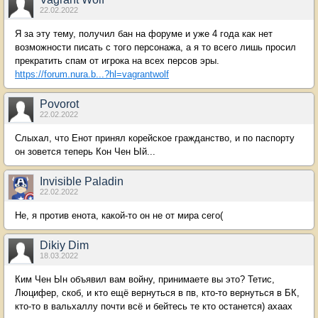
22.02.2022
Я за эту тему, получил бан на форуме и уже 4 года как нет
возможности писать с того персонажа, а я то всего лишь просил
прекратить спам от игрока на всех персов эры.
https://forum.nura.b...?hl=vagrantwolf
Povorot
22.02.2022
Cлыхал, что Енот принял корейское гражданство, и по паспорту
он зовется теперь Кон Чен Ый...
Invisible Paladin
22.02.2022
Не, я против енота, какой-то он не от мира сего(
Dikiy Dim
18.03.2022
Ким Чен Ын объявил вам войну, принимаете вы это? Тетис,
Люцифер, скоб, и кто ещё вернуться в пв, кто-то вернуться в БК,
кто-то в вальхаллу почти всё и бейтесь те кто останется) ахаах