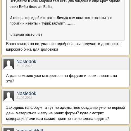
Вступайте в клан Марвел там есть два гандона и еще брат одного
с них Бибы безклан Боба.
И генератор идей и стратег Дичька вам поможет и квесты все
пройти и ивенты и турик зарулит............
Главный пистоплет
Ваша заявка на вступление одобрена, вы получаете должность
широкого очка для долбёжки
Nasledok
21.02.2022
А давно можно уже материться на форуме и всем плевать на
это?
Nasledok
21.02.2022
Заходишь на форум, а тут не адекватное создание уже не первый
день материться и ему не банят форум? куда смотрит
модерация? или вам самим приятно такие слова видеть?
Vagrant Wolf