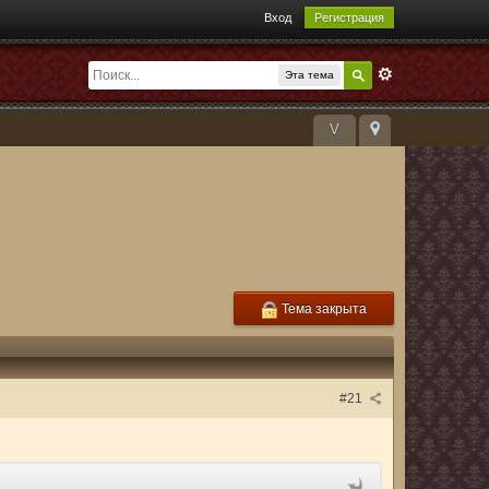
Вход
Регистрация
Эта тема
V
Тема закрыта
#21