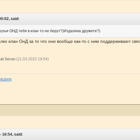
0:02, said:
узья ОНД тебя в клан то не берут?)Издалека дружите?)
лко клан ОнД за то что они вообще как-то с ним поддерживают свя
ub Seran
(21.03.2022 19:54)
inkzhrm
 16:54, said: