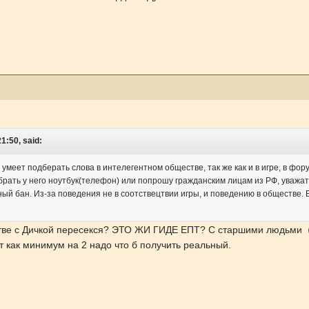
1:50, said:
 умеет подберать слова в интелегентном обществе, так же как и в игре, в ф
абрать у него ноутбук(телефон) или попрошу гражданским лицам из РФ, уважа
чный бан. Из-за поведения не в соотствецтвии игры, и поведению в обществе. 
тве с Дичкой пересекся? ЭТО ЖИ ГИДЕ ЕПТ? С старшими людьми
т как минимум на 2 надо что б получить реальный.