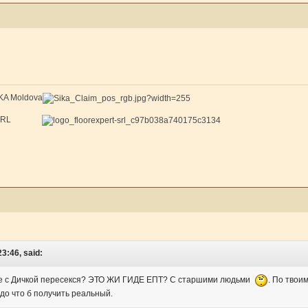
IKA Moldova
xpert SRL
3:46, said:
е с Дичкой пересекся? ЭТО ЖИ ГИДЕ ЕПТ? С старшими людьми
. По твои
адо что б получить реальный.