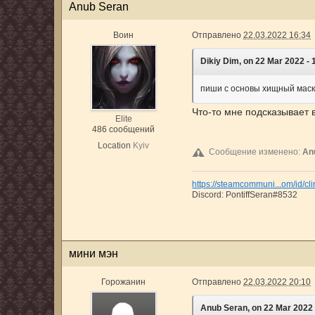
Anub Seran
Воин
Отправлено
22.03.2022 16:34
Dikiy Dim, on 22 Mar 2022 - 1
пиши с основы хищный мас
Что-то мне подсказывает
Elite
486 сообщений
Location
Kyiv
Сообщение изменено:
An
https://steamcommuni...om/id/cl
Discord: PontiffSeran#8532
мини мэн
Горожанин
Отправлено
22.03.2022 20:10
Anub Seran, on 22 Mar 2022 -