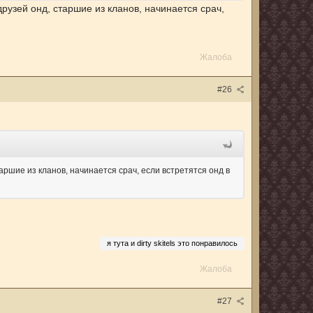
друзей онд, старшие из кланов, начинается срач,
Жалоба
#26
старшие из кланов, начинается срач, если встретятся онд в
я тута и dirty skitels это понравилось
Жалоба
#27