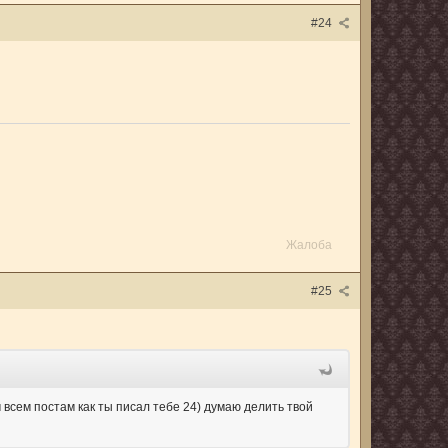
#24
Жалоба
#25
м всем постам как ты писал тебе 24) думаю делить твой