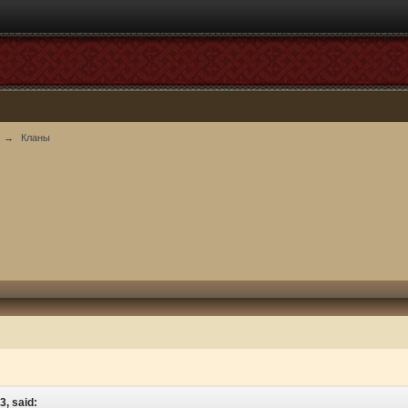
→
Кланы
3, said: