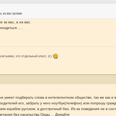
ь за вас кулаки
не за вас, а на вас.
ходиться......
учитываю, это отдельный класс. (с)
не умеет подберать слова в интелегентном обществе, так же как и
родителей его, забрать у него ноутбук(телефон) или попрошу граж
ем корабле русском, в догстрочный бан. Из-за поведения не в соо
етания без насильства Орды ... Думайте