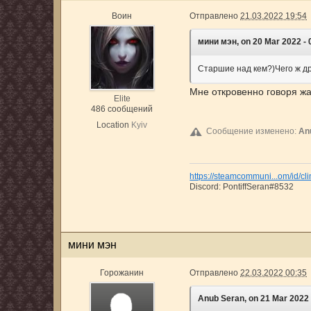
Воин
Отправлено
21.03.2022 19:54
мини мэн, on 20 Mar 2022 - 0
Старшие над кем?)Чего ж др
Мне откровенно говоря жа
Elite
486 сообщений
Location
Kyiv
Сообщение изменено:
An
https://steamcommuni...om/id/cl
Discord: PontiffSeran#8532
мини мэн
Горожанин
Отправлено
22.03.2022 00:35
Anub Seran, on 21 Mar 2022 -