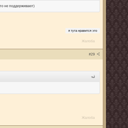
что не поддерживают)
я тута нравится это
Жалоба
#29
Жалоба