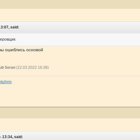
3:07, said:
керовщик
 вы ошиблись основой
ub Seran
(22.03.2022 16:38)
inkzhrm
 13:34, said: