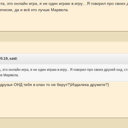
а, это онлайн игра, я не один играю в игру... Я говорил про своих 
еписке, да и всё кто лучше Марвела.
5:19, said:
 это онлайн игра, я не один играю в игру... Я говорил про своих друзей онд, 
чше Марвела.
друзья ОНД тебя в клан то не берут?)Издалека дружите?)