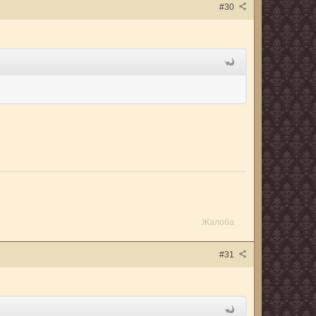
#30
Жалоба
#31