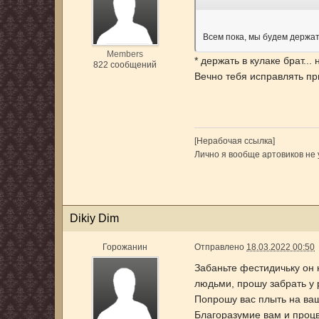
Всем пока, мы будем держат
Members
* держать в кулаке брат... 
822 сообщений
Вечно тебя исправлять при
[Нерабочая ссылка]
Лично я вообще артовиков не 
Dikiy Dim
Горожанин
Отправлено
18.03.2022 00:50
Забаньте фестидичьку он 
людьми, прошу забрать у 
Попрошу вас плыть на ваш
Благоразумие вам и процв