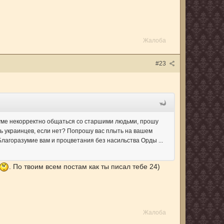
Жалоба
#23
оруме некорректно общаться со старшими людьми, прошу
ть украинцев, если нет? Попрошу вас плыть на вашем
Благоразумие вам и процветания без насильства Орды ...
. По твоим всем постам как ты писал тебе 24)
Жалоба