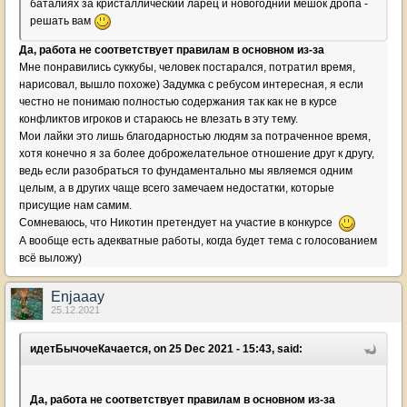
баталиях за кристаллический ларец и новогодний мешок дропа -
решать вам
Да, работа не соответствует правилам в основном из-за
Мне понравились суккубы, человек постарался, потратил время,
нарисовал, вышло похоже) Задумка с ребусом интересная, я если
честно не понимаю полностью содержания так как не в курсе
конфликтов игроков и стараюсь не влезать в эту тему.
Мои лайки это лишь благодарностью людям за потраченное время,
хотя конечно я за более доброжелательное отношение друг к другу,
ведь если разобраться то фундаментально мы являемся одним
целым, а в других чаще всего замечаем недостатки, которые
присущие нам самим.
Сомневаюсь, что Никотин претендует на участие в конкурсе
А вообще есть адекватные работы, когда будет тема с голосованием
всё выложу)
Enjaaay
25.12.2021
идетБычочеКачается, on 25 Dec 2021 - 15:43, said:
Да, работа не соответствует правилам в основном из-за