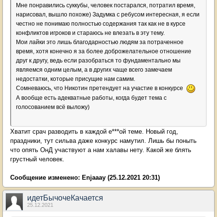
Мне понравились суккубы, человек постарался, потратил время,
нарисовал, вышло похоже) Задумка с ребусом интересная, я если
честно не понимаю полностью содержания так как не в курсе
конфликтов игроков и стараюсь не влезать в эту тему.
Мои лайки это лишь благодарностью людям за потраченное
время, хотя конечно я за более доброжелательное отношение
друг к другу, ведь если разобраться то фундаментально мы
являемся одним целым, а в других чаще всего замечаем
недостатки, которые присущие нам самим.
Сомневаюсь, что Никотин претендует на участие в конкурсе
А вообще есть адекватные работы, когда будет тема с
голосованием всё выложу)
Хватит срач разводить в каждой е***ой теме. Новый год,
праздники, тут сильва даже конкурс намутил. Лишь бы поныть
что опять ОнД участвуют а нам халавы нету. Какой же блять
грустный человек.
Сообщение изменено:
Enjaaay
(25.12.2021 20:31)
идетБычочеКачается
25.12.2021