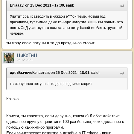
Enjaaay, on 25 Dec 2021 - 17:30, said:
Хватит срач разводить в каждой е***ой теме. Новый год,
праздники, тут сильва даже конкурс намутил. Лишь бы поныть что
опять ОнД участвуют а нам халавы нету. Какой же блять грустный
человек.
ты жопу свою потуши а то до праздников сгорит
НиКоТиН
26.12.2021
идетБычочеКачается, on 25 Dec 2021 - 18:01, said:
ты жопу свою потуши а то до праздников сгорит
Кококо
Кристя, ты красотка, если девушка, конечно) Любое действие
сделанное вручную ценится в 100 раз больше, чем сделанное с
помощью каких-либо программ.
Если заинтересует развитие в дизайне в IT сфере - пиши,