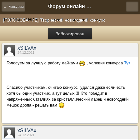
Форум онлайн игры "Новая Эра" (Нюра Биз)
← Конкурсы
[ГОЛОСОВАНИЕ] Творческий новогодний конкурс
Заблокирован
xSILVAx
24.12.2021
Голосуем за лучшую работу лайками
, условия конкурса
Тут
Спасибо участникам, считаю конкурс удался даже если есть
хотя бы один участник, а тут целых 3! Кто победит в
напряженных баталиях за кристаллический ларец и новогодний
мешок дропа - решать вам
xSILVAx
24.12.2021