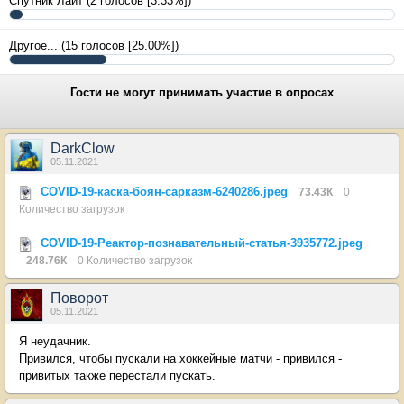
Спутник Лайт
(2 голосов [3.33%])
Другое...
(15 голосов [25.00%])
Гости не могут принимать участие в опросах
DarkClow
05.11.2021
COVID-19-каска-боян-сарказм-6240286.jpeg
73.43К
0
Количество загрузок
COVID-19-Реактор-познавательный-статья-3935772.jpeg
248.76К
0 Количество загрузок
Поворот
05.11.2021
Я неудачник.
Привился, чтобы пускали на хоккейные матчи - привился -
привитых также перестали пускать.